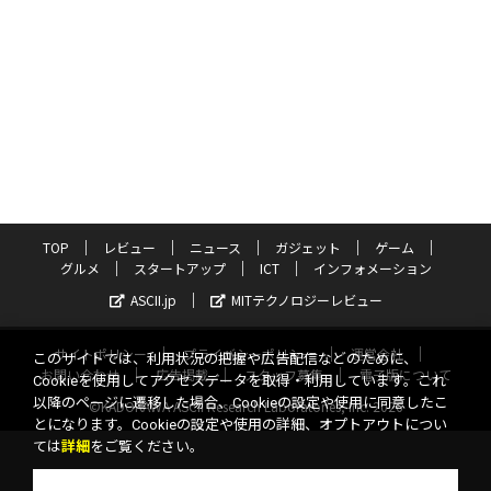
TOP
レビュー
ニュース
ガジェット
ゲーム
グルメ
スタートアップ
ICT
インフォメーション
ASCII.jp
MITテクノロジーレビュー
サイトポリシー
プライバシーポリシー
運営会社
このサイトでは、利用状況の把握や広告配信などのために、
お問い合わせ
広告掲載
スタッフ募集
電子版について
Cookieを使用してアクセスデータを取得・利用しています。これ
以降のページに遷移した場合、Cookieの設定や使用に同意したこ
©KADOKAWA ASCII Research Laboratories, Inc. 2026
とになります。Cookieの設定や使用の詳細、オプトアウトについ
ては
詳細
をご覧ください。