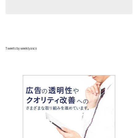
Tweets by weeklyascii