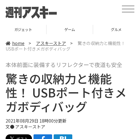
t
o
g
g
l
ガジェット
ゲーム
グルメ
e
n
a
home
>
アスキーストア
>
驚きの収納力と機能性！
v
USBポート付きメガボディバッグ
i
g
a
本体前面に装備するリフレクターで夜道も安全
t
i
驚きの収納力と機能
o
n
性！ USBポート付きメ
ガボディバッグ
2021年08月29日 18時00分更新
文●
アスキーストア