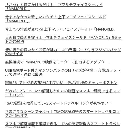
「さっ」と首にかけるだけ！ 上下マルチフェイスシールド
「MAMORLD」
今までなかった新しいカタチ！ 上下マルチフェイスシールド
「MAMORLD」
今までの常識が変わる! 上下マルチフェイスシールド「MAMORLD」
大面積で顔面を守る上下マルチフェイスシールド「MAMORLD」5セッ
トが7095円
使い勝手の良いサイズ感が魅力！ USB充電ポート付きマジソンバッグ
のMサイズ
無線接続でiPhone/PCの映像をモニターに出力するアダプター
USB充電ポート付きマジソンバッグのMサイズが登場！ 容量18リット
ルで通学・通勤に最適
容量36Lで1～2泊の旅行に丁度いい、4WAY仕様のキャリーボストン
だれが、どこで、いつ解錠したのかの履歴をスマホで確認できるスマ
ートロック
TSAの認証を取得しているスマートトラベルロックが46％オフ！
さまざまなシーンで使える！ TSAの認証取得のスマートトラベルロッ
クが46％オフ
スマホで解錠履歴を確認できる！ TSAの認証取得のスマートトラベル
ロックが46％オフ