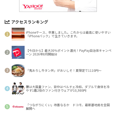
アクセスランキング
iPhoneケース、卒業しました。これからは最高に使いやすい
「iPhoneバック」で生きていきます。
【今日から】最大30％ポイント還元！PayPay自治体キャンペ
ーン 2026年8月開始分
「鬼おろし牛タン丼」がおいしそ！夏限定で1110円～
腰は大風量ファン、背中はペルチェ冷却。ダブルで身体を冷
やす1着2役のファン付きウェアが10,980円
「つながりにくい」改善なるか ドコモ、最新基地局を全国
展開へ