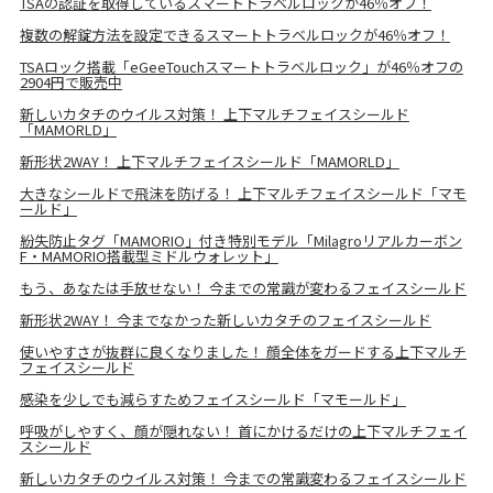
TSAの認証を取得しているスマートトラベルロックが46％オフ！
複数の解錠方法を設定できるスマートトラベルロックが46％オフ！
TSAロック搭載「eGeeTouchスマートトラベルロック」が46％オフの
2904円で販売中
新しいカタチのウイルス対策！ 上下マルチフェイスシールド
「MAMORLD」
新形状2WAY！ 上下マルチフェイスシールド「MAMORLD」
大きなシールドで飛沫を防げる！ 上下マルチフェイスシールド「マモ
ールド」
紛失防止タグ「MAMORIO」付き特別モデル「Milagroリアルカーボン
F・MAMORIO搭載型ミドルウォレット」
もう、あなたは手放せない！ 今までの常識が変わるフェイスシールド
新形状2WAY！ 今までなかった新しいカタチのフェイスシールド
使いやすさが抜群に良くなりました！ 顔全体をガードする上下マルチ
フェイスシールド
感染を少しでも減らすためフェイスシールド「マモールド」
呼吸がしやすく、顔が隠れない！ 首にかけるだけの上下マルチフェイ
スシールド
新しいカタチのウイルス対策！ 今までの常識変わるフェイスシールド