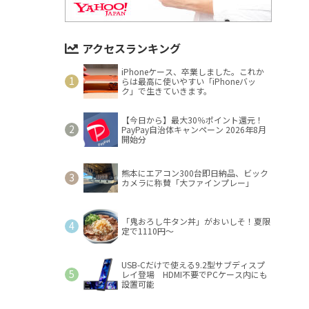
アクセスランキング
iPhoneケース、卒業しました。これか
らは最高に使いやすい「iPhoneバッ
ク」で生きていきます。
【今日から】最大30％ポイント還元！
PayPay自治体キャンペーン 2026年8月
開始分
熊本にエアコン300台即日納品、ビック
カメラに称賛「大ファインプレー」
「鬼おろし牛タン丼」がおいしそ！夏限
定で1110円～
USB-Cだけで使える9.2型サブディスプ
レイ登場 HDMI不要でPCケース内にも
設置可能