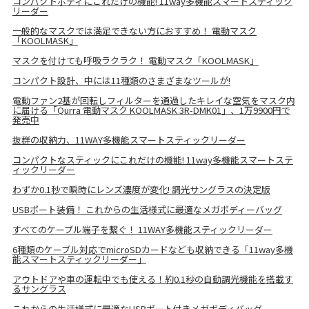
コンパクトボディにこれだけの機能! 11way多機能スマートスティック
リーダー
一般的なマスクでは満足できない方におすすめ！ 電動マスク
「KOOLMASK」
マスクを付けても呼吸ラクラク！ 電動マスク「KOOLMASK」
コンパクト設計、中には11種類のさまざまなツールが!
電動ファン2基が回転しフィルターを通過したキレイな空気をマスク内
に届ける「Qurra 電動マスク KOOLMASK 3R-DMK01」、1万9900円で
発売中
抜群の収納力、11WAY多機能スマートスティックリーダー
コンパクトなスティックにこれだけの機能! 11way多機能スマートステ
ィックリーダー
わずか0.1秒で瞬時にレンズ濃度が変化! 調光サングラスの決定版
USBポート装備！ これからの生活様式に最適なメガボディーバッグ
すべてのケーブル端子を繋ぐ！ 11WAY多機能スティックリーダー
6種類のケーブル対応でmicroSDカードなども収納できる「11way多機
能スマートスティックリーダー」
アウトドアや車の運転中でも使える！約0.1秒の自動調光機能を搭載す
るサングラス
これからの生活様式に最適なUSBポート付きメガボディバッグ