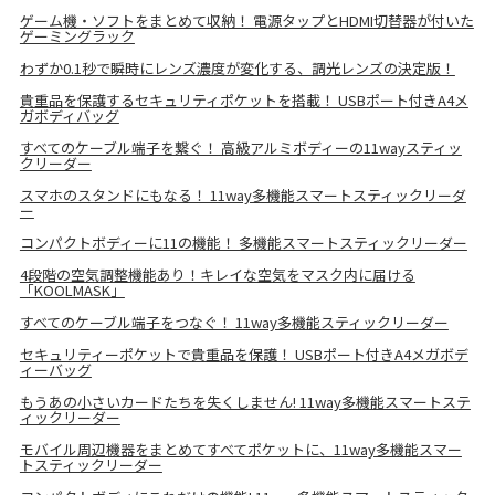
ゲーム機・ソフトをまとめて収納！ 電源タップとHDMI切替器が付いた
ゲーミングラック
わずか0.1秒で瞬時にレンズ濃度が変化する、調光レンズの決定版！
貴重品を保護するセキュリティポケットを搭載！ USBポート付きA4メ
ガボディバッグ
すべてのケーブル端子を繋ぐ！ 高級アルミボディーの11wayスティッ
クリーダー
スマホのスタンドにもなる！ 11way多機能スマートスティックリーダ
ー
コンパクトボディーに11の機能！ 多機能スマートスティックリーダー
4段階の空気調整機能あり！キレイな空気をマスク内に届ける
「KOOLMASK」
すべてのケーブル端子をつなぐ！ 11way多機能スティックリーダー
セキュリティーポケットで貴重品を保護！ USBポート付きA4メガボデ
ィーバッグ
もうあの小さいカードたちを失くしません! 11way多機能スマートステ
ィックリーダー
モバイル周辺機器をまとめてすべてポケットに、11way多機能スマー
トスティックリーダー