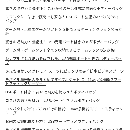
驚きの収納力と機能性！ これからの生活様式に最適なボディーバッグ
リフレクター付きで夜間でも安心！ USBポート装備のA4メガボディー
バッグ
ゲーム機・大量のゲームソフトを収納できるゲーミングラックの決定
版
驚きの収納力と機能性！ USB充電ポート付きのメガボディーバッグ
ゲーム機・ゲームソフト全てを収納できるゲームラックの決定版!
シンプルさと収納力を両立した、USB充電ポート付きのボディーバッ
グ
足元も温かいスグレモノ! スーツにピッタリの完全防水ビジネスブーツ
モバイル機器周辺をまとめてすべてポケットに「11way多機能スマー
トスティックリーダー」
USBポート付き！ 高い収納力を誇るメガボディバッグ
コスパの高さも魅力！ USBポート付きメガボディバッグ
コンパクトボディにこれだけの機能! 11way多機能スマートスティック
リーダー
収納力と機能性が魅力！ USBポート付きメガボディバッグ
モバイル機器周辺をまとめてポケットに！ 11way多機能スマートステ