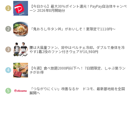
【今日から】最大30％ポイント還元！PayPay自治体キャンペ
ーン 2026年8月開始分
「鬼おろし牛タン丼」がおいしそ！夏限定で1110円～
腰は大風量ファン、背中はペルチェ冷却。ダブルで身体を冷
やす1着2役のファン付きウェアが10,980円
【今週】食べ放題2000円以下へ！ 7日間限定、しゃぶ葉ラン
チがお得
「つながりにくい」改善なるか ドコモ、最新基地局を全国
展開へ