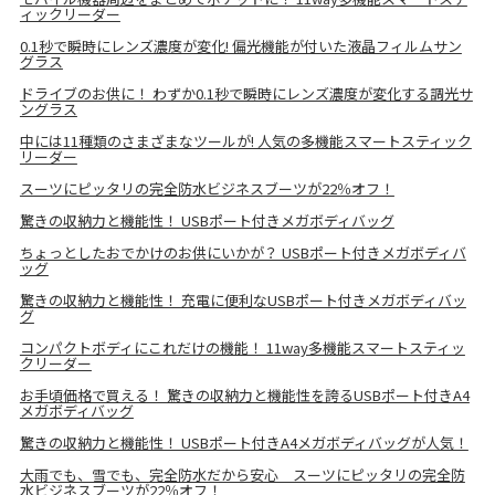
ィックリーダー
0.1秒で瞬時にレンズ濃度が変化! 偏光機能が付いた液晶フィルムサン
グラス
ドライブのお供に！ わずか0.1秒で瞬時にレンズ濃度が変化する調光サ
ングラス
中には11種類のさまざまなツールが! 人気の多機能スマートスティック
リーダー
スーツにピッタリの完全防水ビジネスブーツが22％オフ！
驚きの収納力と機能性！ USBポート付きメガボディバッグ
ちょっとしたおでかけのお供にいかが？ USBポート付きメガボディバ
ッグ
驚きの収納力と機能性！ 充電に便利なUSBポート付きメガボディバッ
グ
コンパクトボディにこれだけの機能！ 11way多機能スマートスティッ
クリーダー
お手頃価格で買える！ 驚きの収納力と機能性を誇るUSBポート付きA4
メガボディバッグ
驚きの収納力と機能性！ USBポート付きA4メガボディバッグが人気！
大雨でも、雪でも、完全防水だから安心 スーツにピッタリの完全防
水ビジネスブーツが22％オフ！