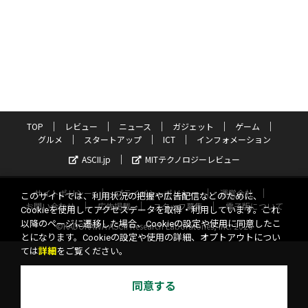
TOP
レビュー
ニュース
ガジェット
ゲーム
グルメ
スタートアップ
ICT
インフォメーション
ASCII.jp
MITテクノロジーレビュー
サイトポリシー
プライバシーポリシー
運営会社
このサイトでは、利用状況の把握や広告配信などのために、
お問い合わせ
広告掲載
スタッフ募集
電子版について
Cookieを使用してアクセスデータを取得・利用しています。これ
以降のページに遷移した場合、Cookieの設定や使用に同意したこ
©KADOKAWA ASCII Research Laboratories, Inc. 2026
とになります。Cookieの設定や使用の詳細、オプトアウトについ
ては
詳細
をご覧ください。
同意する