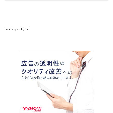
Tweets by weeklyascii