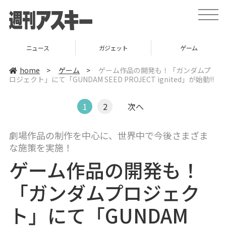
t
o
g
g
l
ニュース
ガジェット
ゲーム
e
n
a
home
>
ゲーム
>
ゲーム作品の開発も！「ガンダムプ
v
ロジェクト」にて「GUNDAM SEED PROJECT ignited」が始動!!
i
g
a
t
1
2
次へ
i
o
n
劇場作品の制作を中心に、世界中で今後さまざま
な施策を実施！
ゲーム作品の開発も！
「ガンダムプロジェク
ト」にて「GUNDAM