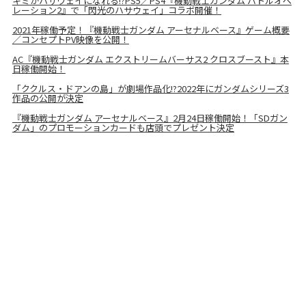
キミがハサウェイになれる!?PS5／PS4『機動戦士ガンダム バトルオペ
レーション2』で「閃光のハサウェイ」コラボ開催！
2021年稼働予定！『機動戦士ガンダム アーセナルベース』ゲーム概要
／コンセプトPV映像を公開！
AC『機動戦士ガンダム エクストリームバーサス2 クロスブースト』本
日稼働開始！
「ククルス・ドアンの島」が劇場作品化!?2022年にガンダムシリーズ3
作品の公開が決定
『機動戦士ガンダム アーセナルベース』2月24日稼働開始！「SDガン
ダム」のプロモーションカードも店頭でプレゼント決定