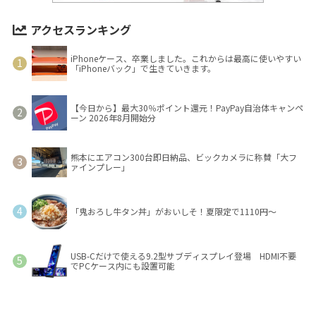
アクセスランキング
iPhoneケース、卒業しました。これからは最高に使いやすい
「iPhoneバック」で生きていきます。
【今日から】最大30％ポイント還元！PayPay自治体キャンペ
ーン 2026年8月開始分
熊本にエアコン300台即日納品、ビックカメラに称賛「大フ
ァインプレー」
「鬼おろし牛タン丼」がおいしそ！夏限定で1110円～
USB-Cだけで使える9.2型サブディスプレイ登場 HDMI不要
でPCケース内にも設置可能