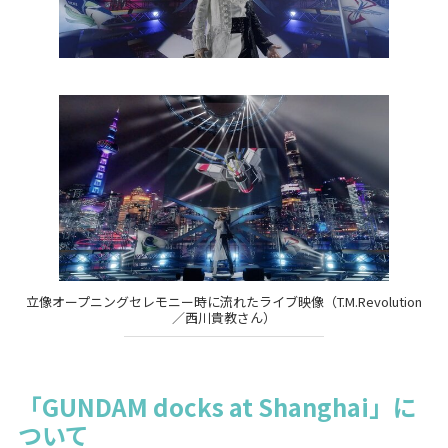
立像オープニングセレモニー時に流れたライブ映像（T.M.Revolution
／西川貴教さん）
「GUNDAM docks at Shanghai」に
ついて