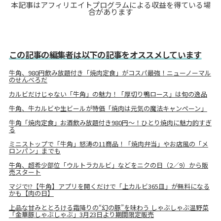
本記事はアフィリエイトプログラムによる収益を得ている場
合があります
この記事の編集者は以下の記事をオススメしています
牛角、980円飲み放題付き「焼肉定食」がコスパ最強！ニューノーマル
のせんべろだ
カルビだけじゃない「牛角」の魅力！「厚切り鴨ロース」は旬の逸品
牛角、牛カルビや生ビールが特価「焼肉は元気の魔法キャンペーン」
牛角「焼肉定食」お酒飲み放題付き980円～！ひとり焼肉に魅力的すぎ
る
ミニストップで「牛角」怒涛の11商品！「焼肉弁当」やお店風の「メ
ロンパン」までも
牛角、超希少部位「ウルトラカルビ」などをニクの日（2／9）から販
売スタート
マジで!?【牛角】アプリを開くだけで「上カルビ365皿」が無料になる
かも【肉の日】
上品な甘みととろける霜降りの“幻の豚”を味わう しゃぶしゃぶ温野菜
「金華豚しゃぶしゃぶ」3月23日より期間限定販売