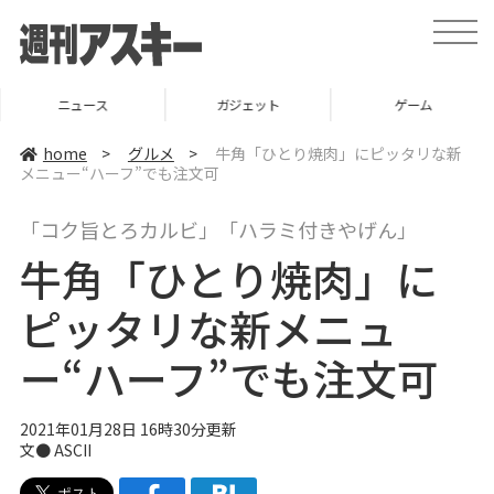
t
o
g
g
l
ニュース
ガジェット
ゲーム
e
n
a
home
>
グルメ
>
牛角「ひとり焼肉」にピッタリな新
v
メニュー“ハーフ”でも注文可
i
g
a
「コク旨とろカルビ」「ハラミ付きやげん」
t
i
牛角「ひとり焼肉」に
o
n
ピッタリな新メニュ
ー“ハーフ”でも注文可
2021年01月28日 16時30分更新
文● ASCII