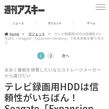
t
o
g
g
l
ニュース
ガジェット
ゲーム
e
n
a
home
>
ガジェット
>
テレビ録画用HDDは信頼性がい
v
ちばん！Seagate「Expansion Desktop」で年末年始を乗り切ろ
i
う
g
a
t
i
1
2
次へ
o
n
末永く番組を保管したいならストレージメーカー
から選びたい
テレビ録画用HDDは信
頼性がいちばん！
Seagate「Expansion