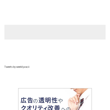
Tweets by weeklyascii