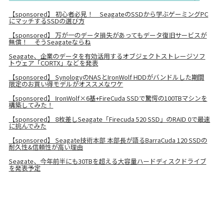
【sponsored】 初心者必見！ SeagateのSSDから学ぶゲーミングPC
にマッチするSSDの選び方
【sponsored】 万が一のデータ損失があってもデータ復旧サービスが
無償！ そうSeagateならね
Seagate、企業のデータを有効活用するオブジェクトストレージソフ
トウェア「CORTX」などを発表
【sponsored】 SynologyのNASとIronWolf HDDがバンドルした期間
限定のお買い得モデルがオススメなワケ
【sponsored】 IronWolf×6基+FireCuda SSDで驚愕の100TBマシンを
構築してみた！
【sponsored】 8枚差しSeagate「Firecuda 520 SSD」のRAID 0で最速
に挑んでみた
【sponsored】 Seagate技術本部 本部長が語るBarraCuda 120 SSDの
耐久性&信頼性が高い理由
Seagate、今年前半にも30TBを超える大容量ハードディスクドライブ
を発表予定