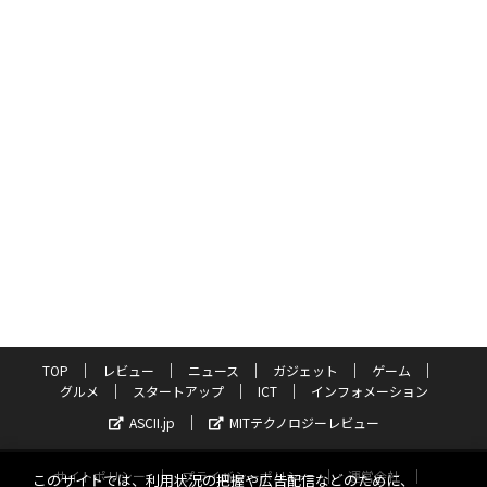
TOP
レビュー
ニュース
ガジェット
ゲーム
グルメ
スタートアップ
ICT
インフォメーション
ASCII.jp
MITテクノロジーレビュー
サイトポリシー
プライバシーポリシー
運営会社
このサイトでは、利用状況の把握や広告配信などのために、