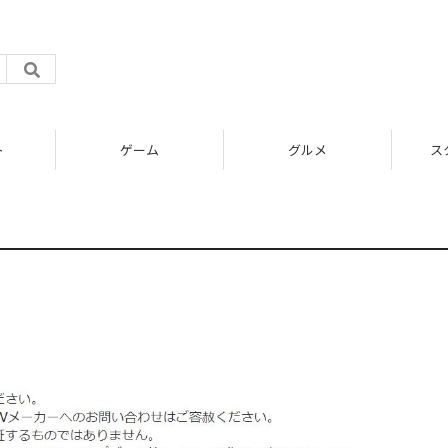
ト
ゲーム
グルメ
ス