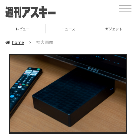
toggle
naviga
レビュー
ニュース
ガジェット
home
>
拡大画像