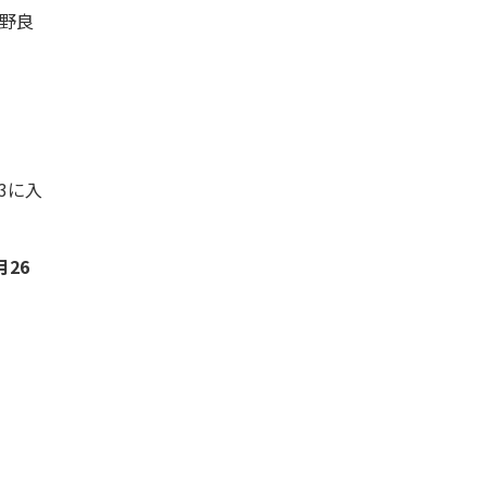
元野良
3に入
月26