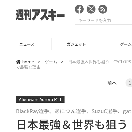
ニュース
ガジェット
ゲーム
home
>
ゲーム
>
日本最強＆世界も狙う「CYCLOPS a
で最強な理由
前へ
1
Alienware Aurora R11
BlackRay選手、あにつん選手、SuzuC選手、ga
日本最強＆世界も狙う「CYC