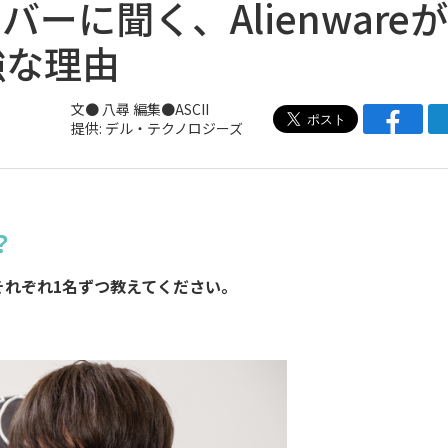
ンバーに聞く、Alienware
強な理由
文● 八尋 編集●ASCII
提供: デル・テクノロジーズ
？
それぞれ1名ずつ教えてください。