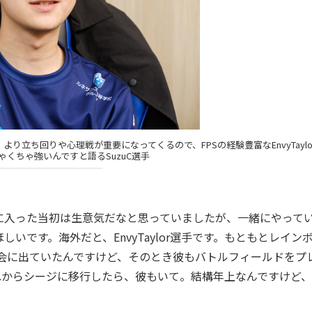
り立ち回りや心理戦が重要になってくるので、FPSの経験豊富なEnvyTaylo
くちゃ強いんですと語るSuzuC選手
CAGに入った当初は生意気だなと思っていましたが、一緒にやって
です。海外だと、EnvyTaylor選手です。もともとレイン
会に出ていたんですけど、そのとき彼もバトルフィールドをプ
れからシージに移行したら、彼もいて。結構年上なんですけど、