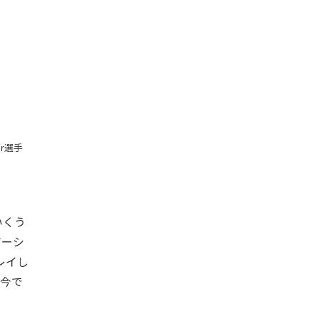
r選手
いくう
ボーシ
レイし
今で