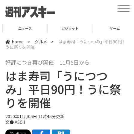
t
o
g
g
l
ニュース
ガジェット
ゲーム
e
n
a
home
>
グルメ
>
はま寿司「うにつつみ」平日90円！
v
うに祭りを開催
i
g
a
好評につき再び開催 11月5日から
t
i
はま寿司「うにつつ
o
n
み」平日90円！うに祭
りを開催
2020年11月05日 11時45分更新
文● ASCII