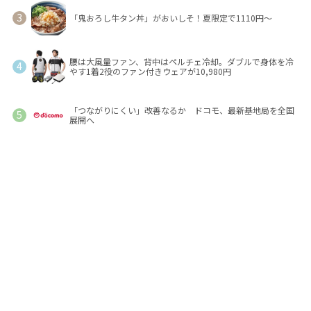
「鬼おろし牛タン丼」がおいしそ！夏限定で1110円～
腰は大風量ファン、背中はペルチェ冷却。ダブルで身体を冷
やす1着2役のファン付きウェアが10,980円
「つながりにくい」改善なるか ドコモ、最新基地局を全国
展開へ