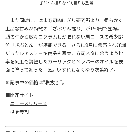
ざぶとん握りなど肉握りも登場
また同時に、はま寿司肉にぎり研究所より、柔らかく
上品な甘みが特徴の「ざぶとん握り」が150円で登場。1
頭の牛から数キログラムしか取れない肩ロースの希少部
位「ざぶとん」が堪能できる。さらに9月に発売され好調
だったレアステーキ商品も販売。寿司ネタに合うよう比
率を何度も調整したガーリックとペッパーのオイルを表
面に塗って炙った一品。いずれもなくなり次第終了。
※記事中の価格は“税抜き”。
■関連サイト
ニュースリリース
はま寿司