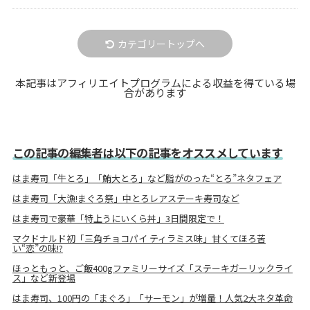
カテゴリートップへ
本記事はアフィリエイトプログラムによる収益を得ている場
合があります
この記事の編集者は以下の記事をオススメしています
はま寿司「牛とろ」「鮪大とろ」など脂がのった“とろ”ネタフェア
はま寿司「大漁!まぐろ祭」中とろレアステーキ寿司など
はま寿司で豪華「特上うにいくら丼」3日間限定で！
マクドナルド初「三角チョコパイ ティラミス味」甘くてほろ苦
い“恋”の味!?
ほっともっと、ご飯400gファミリーサイズ「ステーキガーリックライ
ス」など新登場
はま寿司、100円の「まぐろ」「サーモン」が増量！人気2大ネタ革命