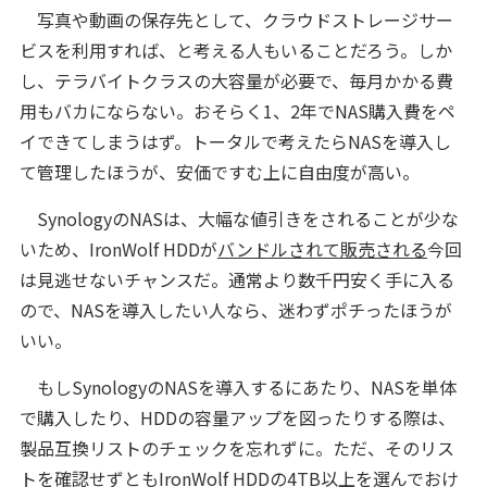
写真や動画の保存先として、クラウドストレージサー
ビスを利用すれば、と考える人もいることだろう。しか
し、テラバイトクラスの大容量が必要で、毎月かかる費
用もバカにならない。おそらく1、2年でNAS購入費をペ
イできてしまうはず。トータルで考えたらNASを導入し
て管理したほうが、安価ですむ上に自由度が高い。
SynologyのNASは、大幅な値引きをされることが少な
いため、IronWolf HDDが
バンドルされて販売される
今回
は見逃せないチャンスだ。通常より数千円安く手に入る
ので、NASを導入したい人なら、迷わずポチったほうが
いい。
もしSynologyのNASを導入するにあたり、NASを単体
で購入したり、HDDの容量アップを図ったりする際は、
製品互換リストのチェックを忘れずに。ただ、そのリス
トを確認せずともIronWolf HDDの4TB以上を選んでおけ