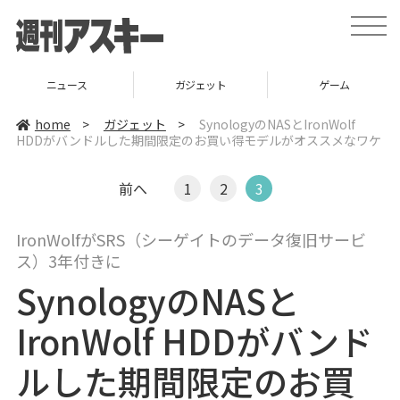
t
o
g
g
l
ニュース
ガジェット
ゲーム
e
n
a
home
>
ガジェット
>
SynologyのNASとIronWolf
v
HDDがバンドルした期間限定のお買い得モデルがオススメなワケ
i
g
a
t
前へ
1
2
3
i
o
n
IronWolfがSRS（シーゲイトのデータ復旧サービ
ス）3年付きに
SynologyのNASと
IronWolf HDDがバンド
ルした期間限定のお買