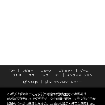
TOP
レビュー
ニュース
ガジェット
ゲーム
グルメ
スタートアップ
ICT
インフォメーション
ASCII.jp
MITテクノロジーレビュー
サイトポリシー
プライバシーポリシー
運営会社
このサイトでは、利用状況の把握や広告配信などのために、
お問い合わせ
広告掲載
スタッフ募集
電子版について
Cookieを使用してアクセスデータを取得・利用しています。これ
以降のページに遷移した場合、Cookieの設定や使用に同意したこ
©KADOKAWA ASCII Research Laboratories, Inc. 2026