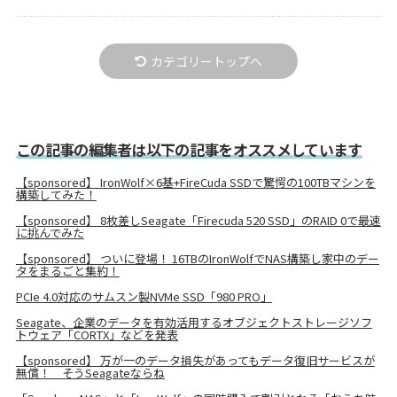
カテゴリートップへ
この記事の編集者は以下の記事をオススメしています
【sponsored】 IronWolf×6基+FireCuda SSDで驚愕の100TBマシンを
構築してみた！
【sponsored】 8枚差しSeagate「Firecuda 520 SSD」のRAID 0で最速
に挑んでみた
【sponsored】 ついに登場！ 16TBのIronWolfでNAS構築し家中のデー
タをまるごと集約！
PCIe 4.0対応のサムスン製NVMe SSD「980 PRO」
Seagate、企業のデータを有効活用するオブジェクトストレージソフ
トウェア「CORTX」などを発表
【sponsored】 万が一のデータ損失があってもデータ復旧サービスが
無償！ そうSeagateならね