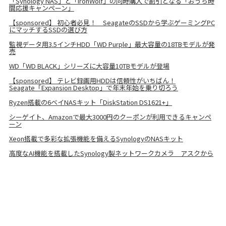
「Synology NAS」と「IronWolf」の同時購入で割引となる「おうち時
間応援キャンペーン」
【sponsored】 初心者必見！ SeagateのSSDから学ぶゲーミングPC
にマッチするSSDの選び方
監視データ用3.5インチHDD「WD Purple」最大容量の18TBモデルが発
売
WD「WD BLACK」シリーズに大容量10TBモデルが登場
【sponsored】 テレビ録画用HDDは信頼性がいちばん！
Seagate「Expansion Desktop」で年末年始を乗り切ろう
Ryzen搭載の6ベイNASキット「DiskStation DS1621+」
シーゲイト、Amazonで最大3000円のクーポンが利用できるキャンペ
ーン
Xeon搭載で多彩な拡張機能を備えるSynologyのNASキット
高度なAI機能を搭載したSynology製ネットワークカメラ アスクから