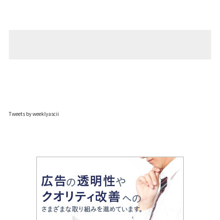
Tweets by weeklyascii