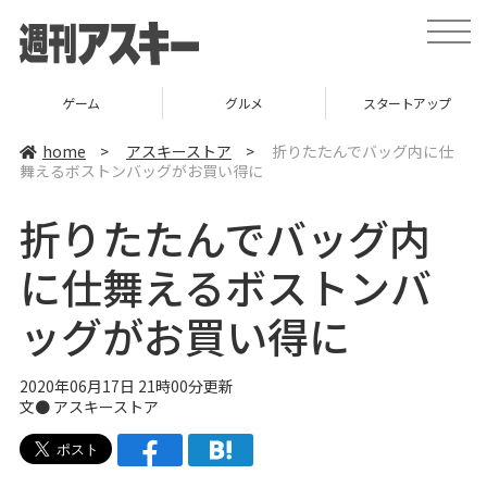
t
o
g
g
l
グルメ
スタートアップ
ICT
e
n
a
home
>
アスキーストア
>
折りたたんでバッグ内に仕
v
舞えるボストンバッグがお買い得に
i
g
a
折りたたんでバッグ内
t
i
o
に仕舞えるボストンバ
n
ッグがお買い得に
2020年06月17日 21時00分更新
文●
アスキーストア