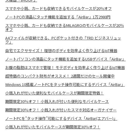
スマホや小銭、カードも収納できるモバイルケースが20％オフ
ノートPCの液晶にタッチ機能を追加する「AirBar」1万2980円
スマホや小銭、カードも収納できるMILAGROのモバイルケースが20％
オフ
A4ファイルが収納できる、PCポケット付きの「TRD ビジネスリュッ
ク」
自宅でエクササイズ！ 理想のボディを効率よく作り上げるIoT機器
ノートパソコンの液晶にタッチ機能を追加するUSBデバイス「AirBar」
お腹の脂肪はスマホで管理！ モテボディを効率よく作り上げるIoT機器
超特価のコンパクト財布がオススメ！ 2週間だけのセール開催中
Windows 10搭載ノートPCをタッチ操作可能にするデバイス「AirBar」
小銭入れが付いた便利なモバイルケースが期間限定特価！
期間限定30％オフ！ 小銭入れが付いた便利なモバイルケース
期間限定30％オフ！ 小銭入れが付いたスマホ対応オーガナイザー
ノートPCを”タッチ操作”可能にするデバイス「AirBar(エアバー)」
小銭入れが付いたモバイルケースが期間限定30％オフ！