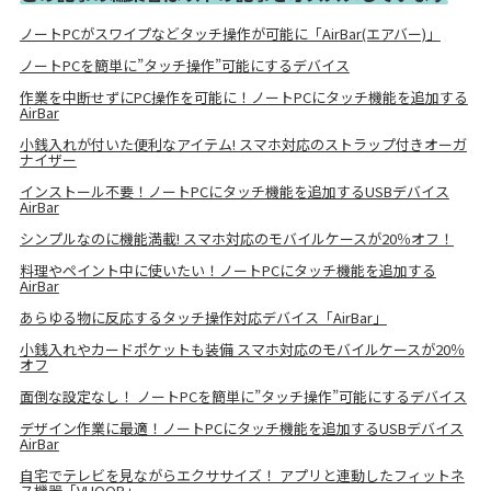
ノートPCがスワイプなどタッチ操作が可能に「AirBar(エアバー)」
ノートPCを簡単に”タッチ操作”可能にするデバイス
作業を中断せずにPC操作を可能に！ノートPCにタッチ機能を追加する
AirBar
小銭入れが付いた便利なアイテム! スマホ対応のストラップ付きオーガ
ナイザー
インストール不要！ノートPCにタッチ機能を追加するUSBデバイス
AirBar
シンプルなのに機能満載! スマホ対応のモバイルケースが20％オフ！
料理やペイント中に使いたい！ノートPCにタッチ機能を追加する
AirBar
あらゆる物に反応するタッチ操作対応デバイス「AirBar」
小銭入れやカードポケットも装備 スマホ対応のモバイルケースが20％
オフ
面倒な設定なし！ ノートPCを簡単に”タッチ操作”可能にするデバイス
デザイン作業に最適！ノートPCにタッチ機能を追加するUSBデバイス
AirBar
自宅でテレビを見ながらエクササイズ！ アプリと連動したフィットネ
ス機器「VHOOP」