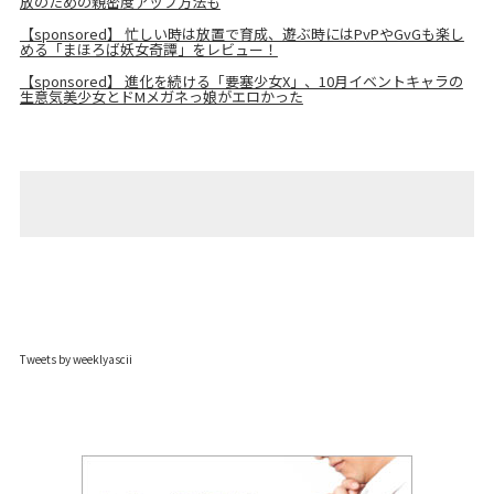
放のための親密度アップ方法も
【sponsored】 忙しい時は放置で育成、遊ぶ時にはPvPやGvGも楽し
める「まほろば妖女奇譚」をレビュー！
【sponsored】 進化を続ける「要塞少女X」、10月イベントキャラの
生意気美少女とドMメガネっ娘がエロかった
Tweets by weeklyascii