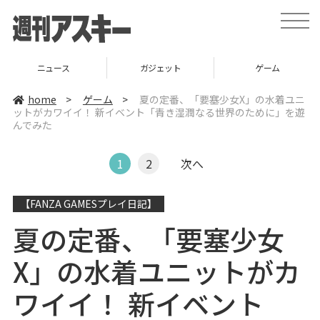
t
o
g
g
l
ニュース
ガジェット
ゲーム
e
n
a
home
>
ゲーム
>
夏の定番、「要塞少女X」の水着ユニ
v
ットがカワイイ！ 新イベント「青き湿潤なる世界のために」を遊
i
んでみた
g
a
t
i
1
2
次へ
o
n
【FANZA GAMESプレイ日記】
夏の定番、「要塞少女
X」の水着ユニットがカ
ワイイ！ 新イベント