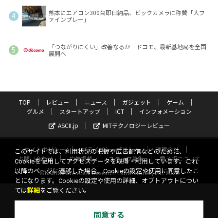
熊本にエアコン300台即日納品、ビックカメラに称賛「大フ
ァインプレー」
「つながりにくい」改善なるか ドコモ、最新基地局を全国
展開へ
TOP
レビュー
ニュース
ガジェット
ゲーム
グルメ
スタートアップ
ICT
インフォメーション
ASCII.jp
MITテクノロジーレビュー
サイトポリシー
プライバシーポリシー
運営会社
このサイトでは、利用状況の把握や広告配信などのために、
お問い合わせ
広告掲載
スタッフ募集
電子版について
Cookieを使用してアクセスデータを取得・利用しています。これ
以降のページに遷移した場合、Cookieの設定や使用に同意したこ
©KADOKAWA ASCII Research Laboratories, Inc. 2026
とになります。Cookieの設定や使用の詳細、オプトアウトについ
ては
詳細
をご覧ください。
同意する