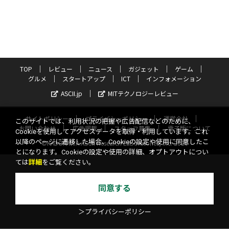
TOP
レビュー
ニュース
ガジェット
ゲーム
グルメ
スタートアップ
ICT
インフォメーション
ASCII.jp
MITテクノロジーレビュー
サイトポリシー
プライバシーポリシー
運営会社
このサイトでは、利用状況の把握や広告配信などのために、
お問い合わせ
広告掲載
スタッフ募集
電子版について
Cookieを使用してアクセスデータを取得・利用しています。これ
以降のページに遷移した場合、Cookieの設定や使用に同意したこ
©KADOKAWA ASCII Research Laboratories, Inc. 2026
とになります。Cookieの設定や使用の詳細、オプトアウトについ
ては
詳細
をご覧ください。
同意する
＞プライバシーポリシー