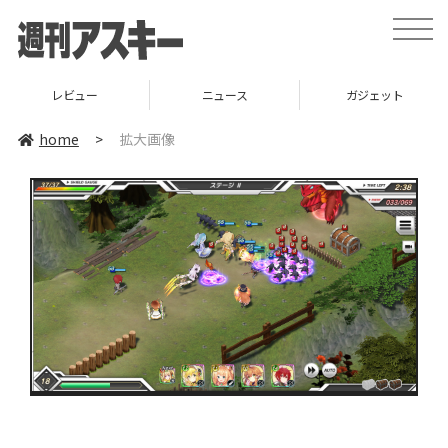
toggle
naviga
レビュー
ニュース
ガジェット
home
>
拡大画像