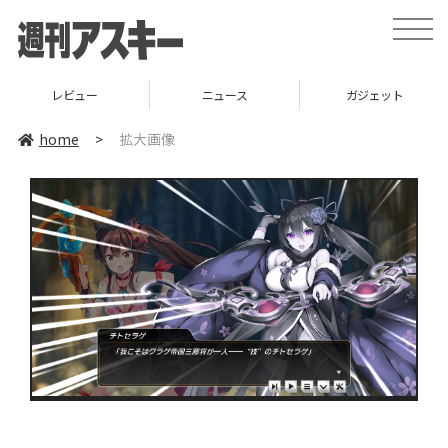
toggle
naviga
レビュー
ニュース
ガジェット
home
>
拡大画像