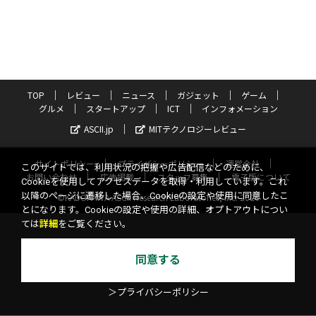
TOP
レビュー
ニュース
ガジェット
ゲーム
グルメ
スタートアップ
ICT
インフォメーション
ASCII.jp
MITテクノロジーレビュー
サイトポリシー
プライバシーポリシー
運営会社
このサイトでは、利用状況の把握や広告配信などのために、
お問い合わせ
広告掲載
スタッフ募集
電子版について
Cookieを使用してアクセスデータを取得・利用しています。これ
以降のページに遷移した場合、Cookieの設定や使用に同意したこ
©KADOKAWA ASCII Research Laboratories, Inc. 2026
とになります。Cookieの設定や使用の詳細、オプトアウトについ
ては
詳細
をご覧ください。
同意する
＞プライバシーポリシー