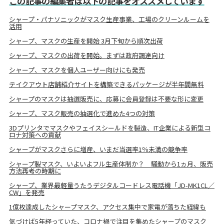
この記事の編集者は以下の記事をオススメしています
シャープ・パナソニックがマスク生産事業、工場のクリーンルームを
活用
シャープ、マスクの生産を開始 3月下旬から順次出荷
シャープ、マスクの出荷を開始。まずは政府調達向け
シャープ、マスクを個人ユーザー向けにも発売
テイクアウト店舗紹介サイトを構築できるパッケージが半年間無料
シャープのマスクは抽選販売に、応募に会員登録は不要な形に変更
シャープ、マスク販売の抽選化で進めた4つの対策
3Dプリンタでマスクやフェイスシールドを製造、IT企業による新型コ
ロナ対策への貢献
シャープがマスクさらに増産、いまだ当選率1％未満の競争率
シャープ製マスク、いよいよフル生産体制か？ 騒動から1ヵ月、販売
方法再考の時期に
シャープ、業界最軽量うたうデジタルコードレス電話機「JD-MK1CL／
CW」を発売
1億枚達成したシャープマスク、アクセス集中で家電が落ちた経緯も
気づけば5年経っていた、コロナ禍で注目を集めたシャープのマスク