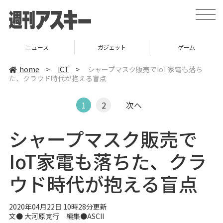
t
o
g
g
l
ニュース
ガジェット
ゲーム
e
n
a
home
>
ICT
>
シャープマスク販売でIoT家電も落ち
v
た、クラウド時代が抱える盲点
i
g
a
t
1
2
次へ
i
o
n
シャープマスク販売で
IoT家電も落ちた、クラ
ウド時代が抱える盲点
2020年04月22日 10時28分更新
文● 大河原克行 編集●ASCII