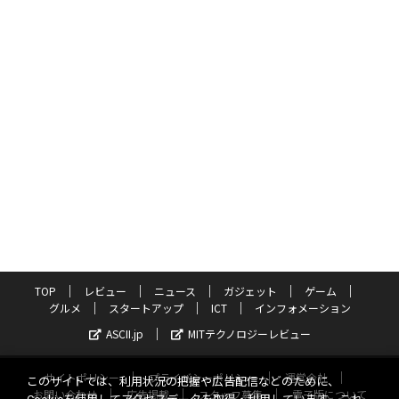
TOP
レビュー
ニュース
ガジェット
ゲーム
グルメ
スタートアップ
ICT
インフォメーション
ASCII.jp
MITテクノロジーレビュー
サイトポリシー
プライバシーポリシー
運営会社
このサイトでは、利用状況の把握や広告配信などのために、
お問い合わせ
広告掲載
スタッフ募集
電子版について