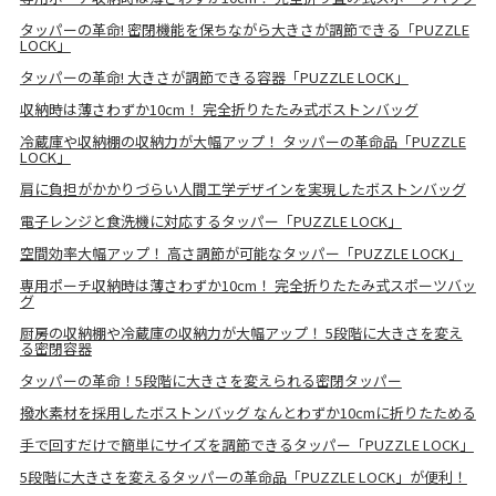
タッパーの革命! 密閉機能を保ちながら大きさが調節できる「PUZZLE
LOCK」
タッパーの革命! 大きさが調節できる容器「PUZZLE LOCK」
収納時は薄さわずか10cm！ 完全折りたたみ式ボストンバッグ
冷蔵庫や収納棚の収納力が大幅アップ！ タッパーの革命品「PUZZLE
LOCK」
肩に負担がかかりづらい人間工学デザインを実現したボストンバッグ
電子レンジと食洗機に対応するタッパー「PUZZLE LOCK」
空間効率大幅アップ！ 高さ調節が可能なタッパー「PUZZLE LOCK」
専用ポーチ収納時は薄さわずか10cm！ 完全折りたたみ式スポーツバッ
グ
厨房の収納棚や冷蔵庫の収納力が大幅アップ！ 5段階に大きさを変え
る密閉容器
タッパーの革命！5段階に大きさを変えられる密閉タッパー
撥水素材を採用したボストンバッグ なんとわずか10cmに折りたためる
手で回すだけで簡単にサイズを調節できるタッパー「PUZZLE LOCK」
5段階に大きさを変えるタッパーの革命品「PUZZLE LOCK」が便利！