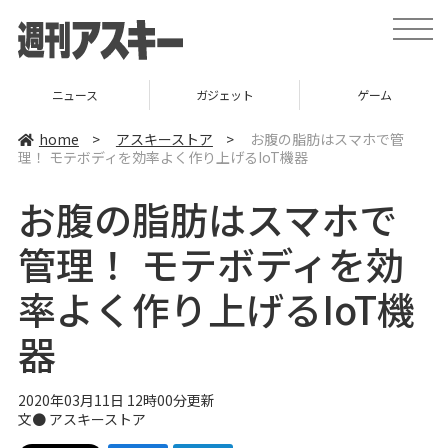
t
o
g
g
l
ニュース
ガジェット
ゲーム
e
n
a
home
>
アスキーストア
>
お腹の脂肪はスマホで管
v
理！ モテボディを効率よく作り上げるIoT機器
i
g
a
お腹の脂肪はスマホで
t
i
o
管理！ モテボディを効
n
率よく作り上げるIoT機
器
2020年03月11日 12時00分更新
文●
アスキーストア