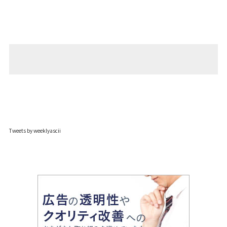
Tweets by weeklyascii