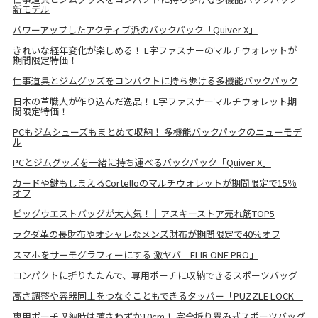
新モデル
パワーアップしたアクティブ派のバックパック「Quiver X」
きれいな経年変化が楽しめる！ L字ファスナーのマルチウォレットが
期間限定特価！
仕事道具とジムグッズをコンパクトに持ち歩ける多機能バックパック
日本の革職人が作り込んだ逸品！ L字ファスナーマルチウォレット期
間限定特価！
PCもジムシューズもまとめて収納！ 多機能バックパックのニューモデ
ル
PCとジムグッズを一緒に持ち運べるバックパック「Quiver X」
カードや鍵もしまえるCortelloのマルチウォレットが期間限定で15％
オフ
ビッグウエストバッグが大人気！｜アスキーストア売れ筋TOP5
ラクダ革の長財布やオシャレなメンズ財布が期間限定で40％オフ
スマホをサーモグラフィーにする 激ヤバ「FLIR ONE PRO」
コンパクトに折りたたんで、専用ポーチに収納できるスポーツバッグ
高さ調整や容器同士をつなぐこともできるタッパー「PUZZLE LOCK」
専用ポーチ収納時は薄さわずか10cm！ 完全折り畳み式スポーツバッグ