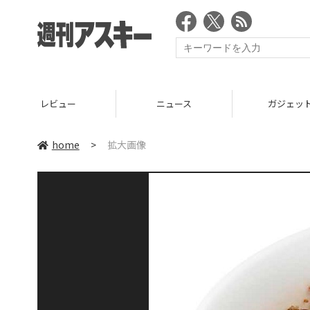
レビュー
ニュース
ガジェッ
home
>
拡大画像