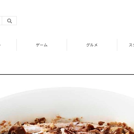
ト
ゲーム
グルメ
ス