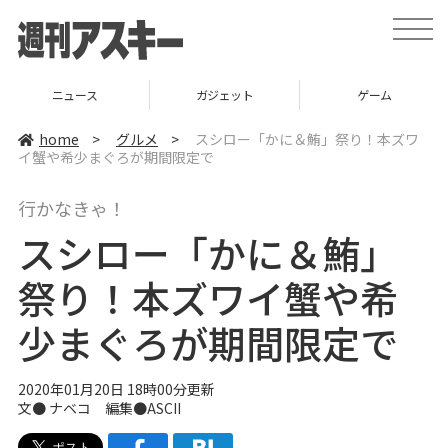
t
o
g
g
l
ニュース
ガジェット
ゲーム
e
n
a
home
>
グルメ
>
スシロー「かに＆鮪」祭り！本ズワ
v
イ蟹や希少まぐろが期間限定で
i
g
a
行かなきゃ！
t
i
スシロー「かに＆鮪」
o
n
祭り！本ズワイ蟹や希
少まぐろが期間限定で
2020年01月20日 18時00分更新
文●
ナベコ
編集●ASCII