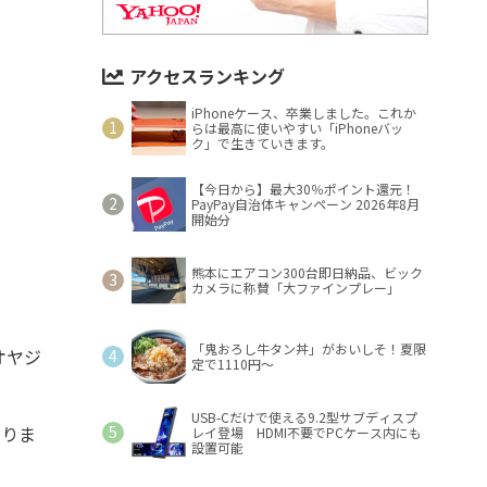
アクセスランキング
iPhoneケース、卒業しました。これか
らは最高に使いやすい「iPhoneバッ
ク」で生きていきます。
【今日から】最大30％ポイント還元！
PayPay自治体キャンペーン 2026年8月
開始分
熊本にエアコン300台即日納品、ビック
カメラに称賛「大ファインプレー」
「鬼おろし牛タン丼」がおいしそ！夏限
オヤジ
定で1110円～
。
USB-Cだけで使える9.2型サブディスプ
なりま
レイ登場 HDMI不要でPCケース内にも
設置可能