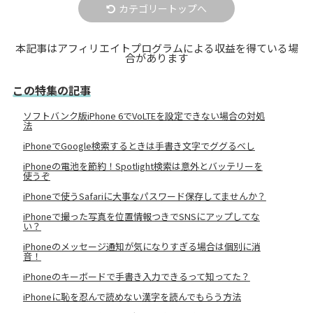
カテゴリートップへ
本記事はアフィリエイトプログラムによる収益を得ている場
合があります
この特集の記事
ソフトバンク版iPhone 6でVoLTEを設定できない場合の対処
法
iPhoneでGoogle検索するときは手書き文字でググるべし
iPhoneの電池を節約！Spotlight検索は意外とバッテリーを
使うぞ
iPhoneで使うSafariに大事なパスワード保存してませんか？
iPhoneで撮った写真を位置情報つきでSNSにアップしてな
い？
iPhoneのメッセージ通知が気になりすぎる場合は個別に消
音！
iPhoneのキーボードで手書き入力できるって知ってた？
iPhoneに恥を忍んで読めない漢字を読んでもらう方法