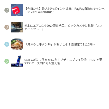
【今日から】最大30％ポイント還元！PayPay自治体キャンペ
ーン 2026年8月開始分
熊本にエアコン300台即日納品、ビックカメラに称賛「大フ
ァインプレー」
「鬼おろし牛タン丼」がおいしそ！夏限定で1110円～
USB-Cだけで使える9.2型サブディスプレイ登場 HDMI不要
でPCケース内にも設置可能