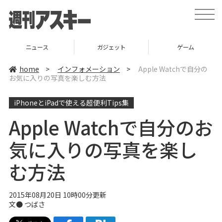
t
o
g
g
l
ニュース
ガジェット
ゲーム
e
n
a
home
>
インフォメーション
>
Apple Watchで自分の
v
お気に入りの写真を楽しむ方法
i
g
a
iPhoneとiPadで使える超便利Tips集
t
i
o
Apple Watchで自分のお
n
気に入りの写真を楽し
む方法
2015年08月20日 10時00分更新
文●
つばさ