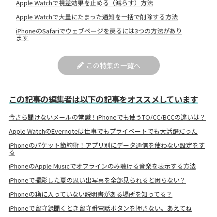
Apple Watchで視差効果を止める（減らす）方法
Apple Watchで大量にたまった通知を一括で削除する方法
iPhoneのSafariでウェブページを戻るには3つの方法があり
ます
この特集の一覧へ
この記事の編集者は以下の記事をオススメしています
今さら聞けないメールの常識！iPhoneでも使うTO/CC/BCCの違いは？
Apple WatchのEvernoteは仕事でもプライベートでも大活躍だった
iPhoneのパケット節約術！アプリ別にデータ通信を使わない設定をす
る
iPhoneのApple Musicでオフラインのみ聴ける音楽を表示する方法
iPhoneで撮影した夏の思い出写真を全部見られると困らない？
iPhoneの箱に入っていない説明書がある場所を知ってる？
iPhoneで留守録聞くとき留守番電話ボタンを押さない。あえてね