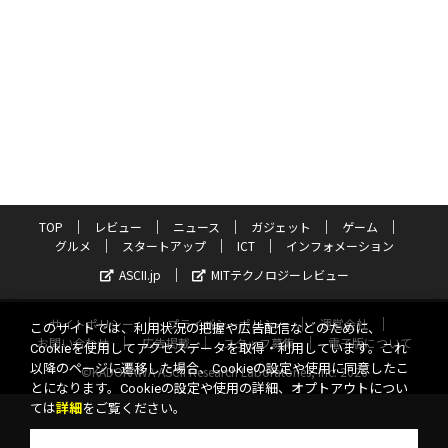
TOP
レビュー
ニュース
ガジェット
ゲーム
グルメ
スタートアップ
ICT
インフォメーション
ASCII.jp
MITテクノロジーレビュー
サイトポリシー
プライバシーポリシー
運営会社
このサイトでは、利用状況の把握や広告配信などのために、
お問い合わせ
広告掲載
スタッフ募集
電子版について
Cookieを使用してアクセスデータを取得・利用しています。これ
以降のページに遷移した場合、Cookieの設定や使用に同意したこ
©KADOKAWA ASCII Research Laboratories, Inc. 2026
とになります。Cookieの設定や使用の詳細、オプトアウトについ
ては
詳細
をご覧ください。