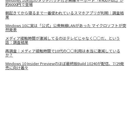
Windows 10対応のタッチパッド付き無線キーボード『K400 Plus』が
約6000円で登場
朝起きてから寝るまで一番使われているスマホアプリが判明：調査結
果
Windows 10に実は「公式」公衆無線LANがあった マイクロソフトが突
然発表
メディア接触時間が激減してるのはテレビじゃなく○○だ、という
話：調査結果
再調査：メディア接触時間で10代の○○利用は本当に激減している
か？
Windows 10 Insider Previewのほぼ最終版Build 10240が配信、7/29発
売に向け着々