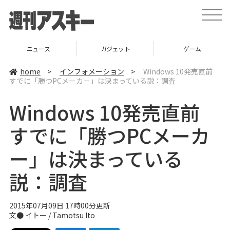
t
o
g
g
l
ニュース
ガジェット
ゲーム
e
n
a
home
>
インフォメーション
>
Windows 10発売直前
v
すでに「勝つPCメーカー」は決まっている説：調査
i
g
a
Windows 10発売直前
t
i
o
すでに「勝つPCメーカ
n
ー」は決まっている
説：調査
2015年07月09日 17時00分更新
文●
イトー / Tamotsu Ito