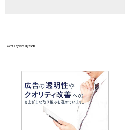
Tweets by weeklyascii