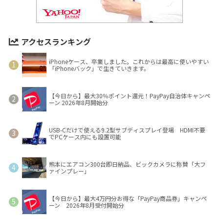
アクセスランキング
iPhoneケース、卒業しました。これからは最高に使いやすい
「iPhoneバック」で生きていきます。
【今日から】最大30％ポイント還元！PayPay自治体キャンペ
ーン 2026年8月開始分
USB-Cだけで使える9.2型サブディスプレイ登場 HDMI不要
でPCケース内にも設置可能
熊本にエアコン300台即日納品、ビックカメラに称賛「大フ
ァインプレー」
【今日から】最大4万円分お得な「PayPay商品券」キャンペ
ーン 2026年8月受付開始分