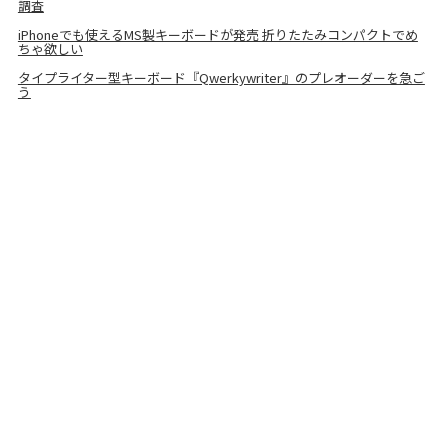
調査
iPhoneでも使えるMS製キーボードが発売 折りたたみコンパクトでめ
ちゃ欲しい
タイプライター型キーボード『Qwerkywriter』のプレオーダーを急ご
う