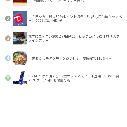
「iPhoneバック」で生きていきます。
【今日から】最大30％ポイント還元！PayPay自治体キャンペ
ーン 2026年8月開始分
熊本にエアコン300台即日納品、ビックカメラに称賛「大フ
ァインプレー」
「鬼おろし牛タン丼」がおいしそ！夏限定で1110円～
USB-Cだけで使える9.2型サブディスプレイ登場 HDMI不要
でPCケース内にも設置可能