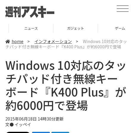
t
o
g
g
l
ニュース
ガジェット
ゲーム
e
n
a
home
>
インフォメーション
>
Windows 10対応のタッ
v
チパッド付き無線キーボード『K400 Plus』が約6000円で登場
i
g
a
Windows 10対応のタッ
t
i
o
チパッド付き無線キー
n
ボード『K400 Plus』が
約6000円で登場
2015年06月18日 14時30分更新
文●
イッペイ