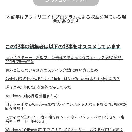
カテゴリートップへ
本記事はアフィリエイトプログラムによる収益を得ている場
合があります
この記事の編集者は以下の記事をオススメしています
ついにキターー！冷却ファン搭載で冷え冷えなスティック型PCが2万
800円で販売開始
意外と知らない今話題のスティック型PC買い方まとめ
2万円切りの超小型PC『m-Stick』はMacBook Airよりも便利なの？
超ミニPC『NUC』をお外で使ってみた
Windows8対応周辺機器まとめ
ロジクールからWindows8対応ワイヤレスタッチパッドなど周辺機器が
続々登場！
スティック型PCと一緒に絶対買っておきたいタッチパッド付きのド定
番キーボード『k400r』
Windows 10発売直前 すでに「勝つPCメーカー」は決まっている説：