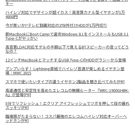
キー
ハイレゾ対応でデザインが超イカス！高音質カナル型イヤホンが1万
4800円
今が買いか!?テレビ録画対応の2TB外付けHDDが1万円切り
新MacBookにBoot Campで速攻Windows 8.1をインストールもUSB 3.1
Type-Cがやっかい
高音質LDAC対応モデルの半額以下で買えるBTスピーカーの音ってどう
なの？
12インチMacBookとマッチするUSB Type-CのHDDがラシーから登場
アンプいらず！ Lightning直結でハイレゾ音源が楽しめるイヤホン登
場：MWC 2015
スマホで使いたいタイプの違うイヤホン2製品を聴き比べてみた[PR]
高速通信と安定性を高めたエレコムの無線ルーター『WRC-1900GHBK-
A』が登場[PR]
5分でリフレッシュ！エクリア アイフレッシュでツボを押して目の疲れ
スッキリ[PR]
臨場感がたまらない！コスパ最強のエレコムハイレゾ対応オーバーヘ
ッドホン[PR]