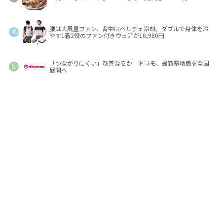
腰は大風量ファン、背中はペルチェ冷却。ダブルで身体を冷
やす1着2役のファン付きウェアが10,980円
「つながりにくい」改善なるか ドコモ、最新基地局を全国
展開へ