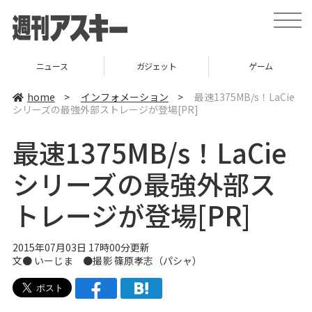
t
o
g
g
l
ニュース
ガジェット
ゲーム
e
n
a
home
>
インフォメーション
>
最速1375MB/s！LaCie
v
シリーズの最強外部ストレージが登場[PR]
i
g
a
最速1375MB/s！LaCie
t
i
o
シリーズの最強外部ス
n
トレージが登場[PR]
2015年07月03日 17時00分更新
文●
いーじま
●撮影 篠原孝志（パシャ）