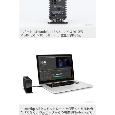
↑ポートはThunderbolt2×2。サイズ40（W）
×140（D）×85（H）mm、重量は約620g。
↑100Mbp s以上のビットレートを必要とする4K映像
だけでなく、RAWデータからの現像やPhotoshopで