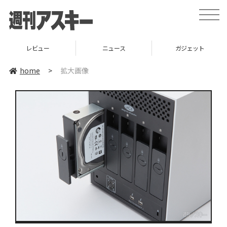
toggle
naviga
レビュー
ニュース
ガジェット
home
>
拡大画像