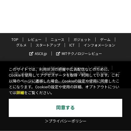
TOP
レビュー
ニュース
ガジェット
ゲーム
グルメ
スタートアップ
ICT
インフォメーション
ASCII.jp
MITテクノロジーレビュー
サイトポリシー
プライバシーポリシー
運営会社
このサイトでは、利用状況の把握や広告配信などのために、
お問い合わせ
広告掲載
スタッフ募集
電子版について
Cookieを使用してアクセスデータを取得・利用しています。これ
以降のページに遷移した場合、Cookieの設定や使用に同意したこ
©KADOKAWA ASCII Research Laboratories, Inc. 2026
とになります。Cookieの設定や使用の詳細、オプトアウトについ
ては
詳細
をご覧ください。
同意する
＞プライバシーポリシー