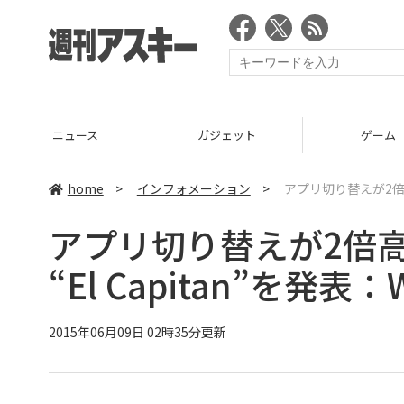
ニュース
ガジェット
ゲーム
home
>
インフォメーション
>
アプリ切り替えが2倍高速に
アプリ切り替えが2倍高速
“El Capitan”を発表：
2015年06月09日 02時35分更新