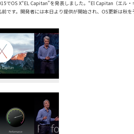
OS X“EL Capitan”を発表しました。“El Capitan（エル
名前です。開発者には本日より提供が開始され、OS更新は秋を