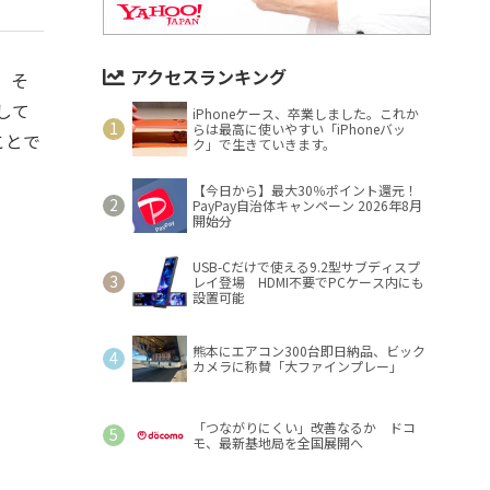
アクセスランキング
。そ
して
iPhoneケース、卒業しました。これか
らは最高に使いやすい「iPhoneバッ
ことで
ク」で生きていきます。
【今日から】最大30％ポイント還元！
PayPay自治体キャンペーン 2026年8月
開始分
USB-Cだけで使える9.2型サブディスプ
レイ登場 HDMI不要でPCケース内にも
設置可能
熊本にエアコン300台即日納品、ビック
カメラに称賛「大ファインプレー」
「つながりにくい」改善なるか ドコ
モ、最新基地局を全国展開へ