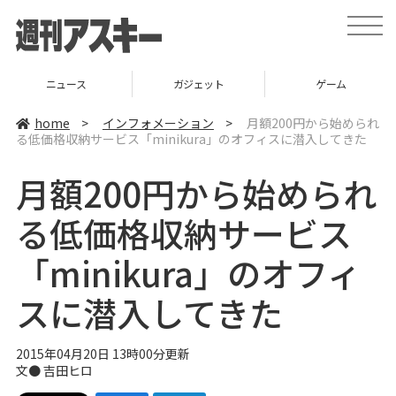
t
o
g
g
l
ニュース
ガジェット
ゲーム
e
n
a
home
>
インフォメーション
>
月額200円から始められ
v
る低価格収納サービス「minikura」のオフィスに潜入してきた
i
g
a
月額200円から始められ
t
i
o
る低価格収納サービス
n
「minikura」のオフィ
スに潜入してきた
2015年04月20日 13時00分更新
文●
吉田ヒロ