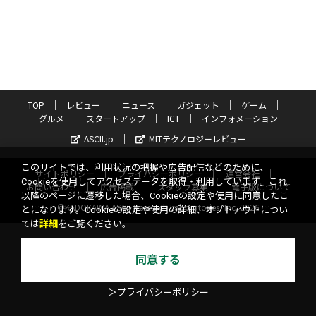
TOP
レビュー
ニュース
ガジェット
ゲーム
グルメ
スタートアップ
ICT
インフォメーション
ASCII.jp
MITテクノロジーレビュー
このサイトでは、利用状況の把握や広告配信などのために、
サイトポリシー
プライバシーポリシー
運営会社
Cookieを使用してアクセスデータを取得・利用しています。これ
お問い合わせ
広告掲載
スタッフ募集
電子版について
以降のページに遷移した場合、Cookieの設定や使用に同意したこ
©KADOKAWA ASCII Research Laboratories, Inc. 2026
とになります。Cookieの設定や使用の詳細、オプトアウトについ
ては
詳細
をご覧ください。
同意する
＞プライバシーポリシー