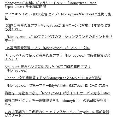
Moneytreeが無料のギャラリーイベント「Moneytree Brand
Experience」を4/28に開催
ツイニキタ！iOS向け資産管理アプリMoneytreeがAndroidと連携可能
に
iOS向け資産管理アプリMoneytreeが住宅ローンに対応！1年間の収支
も見られる
『Moneytree』が100ブランド超のファションブランドのポイントをサ
ポート
iOS専用資産管理アプリ『Moneytree』がTマネーに対応
iPhoneやiPadで使える資産管理アプリ『Moneytree』で経費精算が楽
チンに！
Amazonや東急ハンズに対応したiOS専用資産管理アプリ
『Moneytree』
iPhoneで交通費精算するならMoneytreeとSMART ICOCAが最強
『Moneytree』で電子マネーEdyも管理可能にTouch IDにも対応済み
資産を一元管理できる「Moneytree」がポイントサービス対応｜Mac
銀行口座やクレカを一元管理できる「Moneytree」のiPad版が登場｜
Mac
これは画期的！子供服のシェアリングサービス「mycle」の事前登録
がスタート