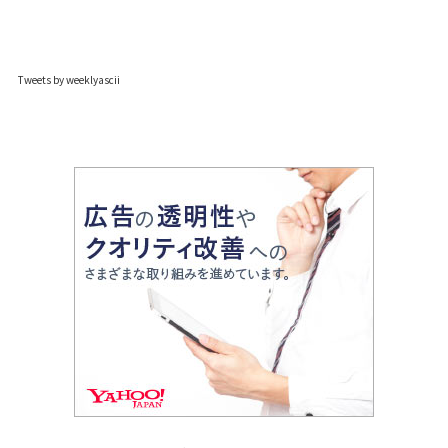
Tweets by weeklyascii