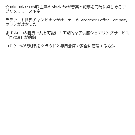
☆Taku Takahashi氏主宰のblock.fmが音楽と記事を同時に楽しめるア
プリをリリース予定
ラテアート世界チャンピオンがオーナーのStreamer Coffee Company
のラテが凄かった
まずは800人程度で共有可能に！画期的な子供服シェアリングサービス
「mycle」が始動
コミケでの戦利品をクラウドと専用倉庫で安全に管理する方法