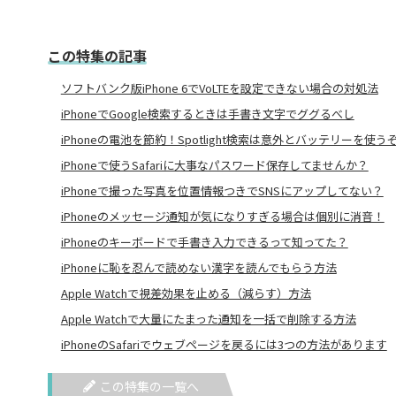
この特集の記事
ソフトバンク版iPhone 6でVoLTEを設定できない場合の対処法
iPhoneでGoogle検索するときは手書き文字でググるべし
iPhoneの電池を節約！Spotlight検索は意外とバッテリーを使う
iPhoneで使うSafariに大事なパスワード保存してませんか？
iPhoneで撮った写真を位置情報つきでSNSにアップしてない？
iPhoneのメッセージ通知が気になりすぎる場合は個別に消音！
iPhoneのキーボードで手書き入力できるって知ってた？
iPhoneに恥を忍んで読めない漢字を読んでもらう方法
Apple Watchで視差効果を止める（減らす）方法
Apple Watchで大量にたまった通知を一括で削除する方法
iPhoneのSafariでウェブページを戻るには3つの方法があります
この特集の一覧へ