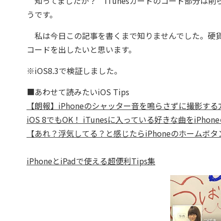
知ってましたか？ iTunesカードのコード部分は
うです。
私は今日この記事を書くまで知りませんでした。硬貨
コードを出したいと思います。
※iOS8.3で検証しました。
■あわせて読みたいiOS Tips
【朗報】iPhoneのシャッター音を鳴らさずに撮影する
iOS 8でもOK！ iTunesに入っている好きな曲をiPh
【あれ？浮気してる？と感じたらiPhoneのホームボタ
iPhoneとiPadで使える超便利Tips集