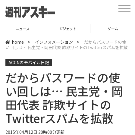
t
o
g
g
l
ニュース
ガジェット
ゲーム
e
n
a
home
>
インフォメーション
>
だからパスワードの使
v
い回しは… 民主党・岡田代表 詐欺サイトのTwitterスパムを拡散
i
g
a
ACCNのモバイル日記
t
i
o
だからパスワードの使
n
い回しは… 民主党・岡
田代表 詐欺サイトの
Twitterスパムを拡散
2015年04月12日 20時00分更新