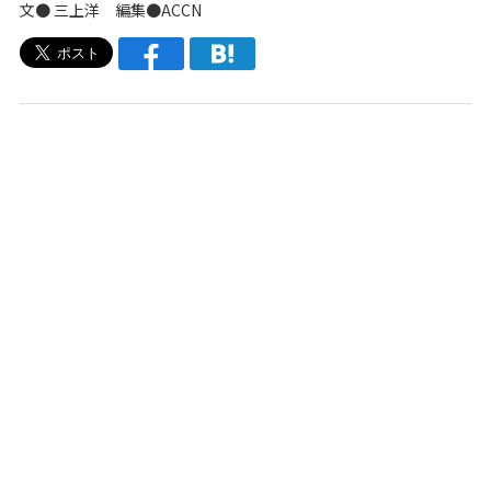
文●
三上洋
編集●
ACCN