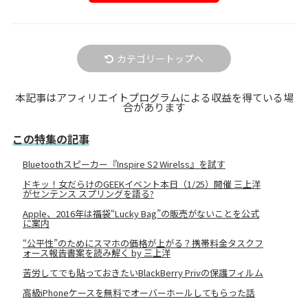
カテゴリートップへ
本記事はアフィリエイトプログラムによる収益を得ている場
合があります
この特集の記事
Bluetoothスピーカー『Inspire S2 Wirelss』を試す
ドキッ！女だらけのGEEKイベント本日（1/25）開催 三上洋
がセンテンス スプリングを語る?
Apple、2016年は福袋“Lucky Bag”の販売がないことを公式
に案内
“公平性”のためにスマホの価格が上がる？携帯料金タスクフ
ォース報告書案を読み解く by 三上洋
苦労してでも貼っておきたいBlackBerry Privの保護フィルム
高級iPhoneケースを無料でオーバーホールしてもらった話