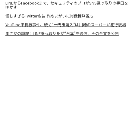
LINEからFacebookまで、セキュリティのプロがSNS乗っ取りの手口を
明かす
怪しすぎるTwitter広告 詐欺まがいに肖像権無視も
YouTube爪楊枝事件、続く“一円玉混入”は川崎のスーパーが犯行現場
まさかの誤爆！LINE乗っ取り犯が“台本”を送信、その全文を公開