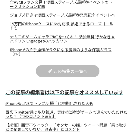
全ASCIIファン必見！漫画スティーブズ最新巻イベントのト
ークセッション動画
ジョブズ好きは漫画スティーブズ最新巻発売記念イベントへ
15万円のiPhoneケースに6s対応版 結婚できるローズゴール
ドも
ナムコのゲームキャラでIoTをつくれ！ 参加無料 行かなきゃ
ハドソン Engadgetのハッカソン
iPhone 6の片手操作がラクになる魔法のような保護ガラス
［PR］
この特集の一覧へ
この記事の編集者は以下の記事をオススメしています
iPhone版LINEでトラブル 勝手に初期化された人も
西宮市Twitter乗っ取り報道、実は担当者がゲームで遊んでいただけだ
った？【市のコメント追記】
【続報】西宮市ツイッター「オタサーの姫」ツイート問題「乗っ取り
とは発表していない。調査中」とコメント