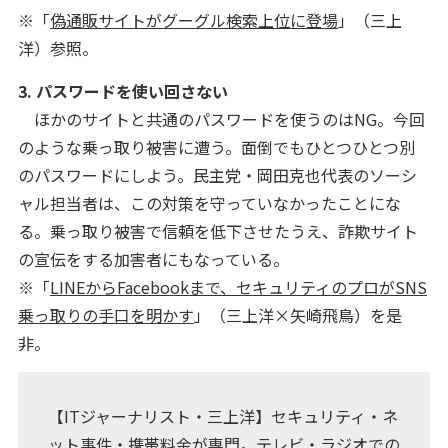
※「
偽通販サイトがグーグル検索上位に登場
」（三上
洋）参照。
3. パスワードを使い回さない
ほかのサイトと共通のパスワードを使うのはNG。今回
のような乗っ取り被害に遭う。面倒でもひとつひとつ別
のパスワードにしよう。民主党・岡田克也代表のソーシ
ャル担当者は、この対策を守っていなかったことにな
る。乗っ取り被害で信頼を低下させたうえ、詐欺サイト
の宣伝をする加害者にもなっている。
※「
LINEからFacebookまで、セキュリティのプロがSNS
乗っ取りの手口を明かす
」（三上洋×矢崎飛鳥）を是
非。
【ITジャーナリスト・三上洋】セキュリティ・ネ
ット事件・携帯料金が専門。テレビ・ラジオでの