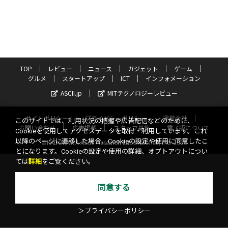
TOP
レビュー
ニュース
ガジェット
ゲーム
グルメ
スタートアップ
ICT
インフォメーション
ASCII.jp
MITテクノロジーレビュー
サイトポリシー
プライバシーポリシー
運営会社
このサイトでは、利用状況の把握や広告配信などのために、
お問い合わせ
広告掲載
スタッフ募集
電子版について
Cookieを使用してアクセスデータを取得・利用しています。これ
以降のページに遷移した場合、Cookieの設定や使用に同意したこ
©KADOKAWA ASCII Research Laboratories, Inc. 2026
とになります。Cookieの設定や使用の詳細、オプトアウトについ
ては
詳細
をご覧ください。
同意する
＞プライバシーポリシー