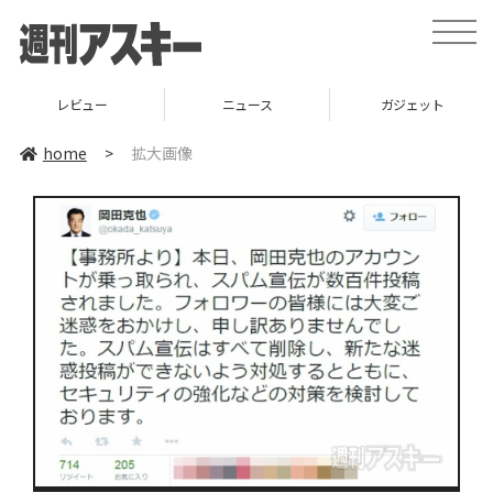
toggle
naviga
レビュー
ニュース
ガジェット
home
>
拡大画像