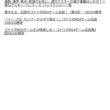
通勤･通学･散歩･就寝のお供に、週刊アスキーの電子書籍はいかが？～
週刊アスキー･ワンテーマ･バックナンバー一覧
偉大なる、伝説のコナミのMSXゲーム伝説！（第1回）：MSX30周年
「イー･アル･カンフーからやり直せ！」コナミのMSXゲーム伝説
2:MSX30周年
コナミのMSXゲームを10倍楽しめ！ コナミのMSXゲーム伝説第3
回:MSX30周年