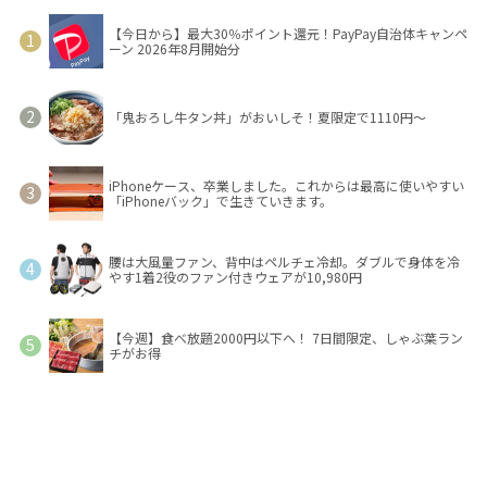
【今日から】最大30％ポイント還元！PayPay自治体キャンペ
ーン 2026年8月開始分
「鬼おろし牛タン丼」がおいしそ！夏限定で1110円～
iPhoneケース、卒業しました。これからは最高に使いやすい
「iPhoneバック」で生きていきます。
腰は大風量ファン、背中はペルチェ冷却。ダブルで身体を冷
やす1着2役のファン付きウェアが10,980円
【今週】食べ放題2000円以下へ！ 7日間限定、しゃぶ葉ラン
チがお得