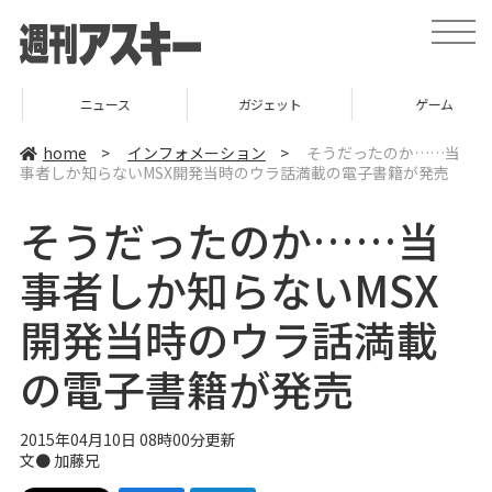
t
o
g
g
l
ニュース
ガジェット
ゲーム
e
n
a
home
>
インフォメーション
>
そうだったのか……当
v
事者しか知らないMSX開発当時のウラ話満載の電子書籍が発売
i
g
a
そうだったのか……当
t
i
o
事者しか知らないMSX
n
開発当時のウラ話満載
の電子書籍が発売
2015年04月10日 08時00分更新
文●
加藤兄