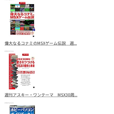
偉大なるコナミのMSXゲーム伝説 週...
週刊アスキー・ワンテーマ MSX30周...