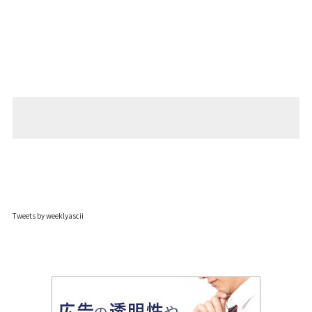
Tweets by weeklyascii