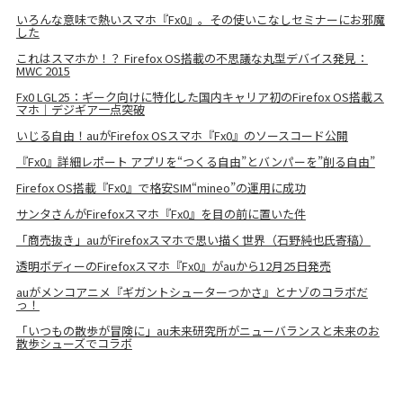
いろんな意味で熱いスマホ『Fx0』。その使いこなしセミナーにお邪魔
した
これはスマホか！？ Firefox OS搭載の不思議な丸型デバイス発見：
MWC 2015
Fx0 LGL25：ギーク向けに特化した国内キャリア初のFirefox OS搭載ス
マホ｜デジギア一点突破
いじる自由！auがFirefox OSスマホ『Fx0』のソースコード公開
『Fx0』詳細レポート アプリを“つくる自由”とバンパーを”削る自由”
Firefox OS搭載『Fx0』で格安SIM“mineo”の運用に成功
サンタさんがFirefoxスマホ『Fx0』を目の前に置いた件
「商売抜き」auがFirefoxスマホで思い描く世界（石野純也氏寄稿）
透明ボディーのFirefoxスマホ『Fx0』がauから12月25日発売
auがメンコアニメ『ギガントシューターつかさ』とナゾのコラボだ
っ！
「いつもの散歩が冒険に」au未来研究所がニューバランスと未来のお
散歩シューズでコラボ