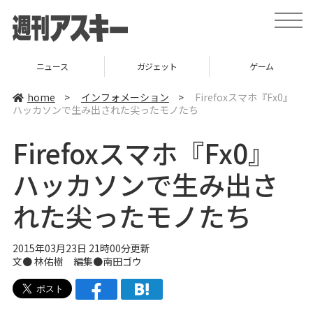
t
o
g
g
l
ニュース
ガジェット
ゲーム
e
n
a
home
>
インフォメーション
>
Firefoxスマホ『Fx0』
v
ハッカソンで生み出された尖ったモノたち
i
g
a
Firefoxスマホ『Fx0』
t
i
o
ハッカソンで生み出さ
n
れた尖ったモノたち
2015年03月23日 21時00分更新
文●
林佑樹
編集●
南田ゴウ