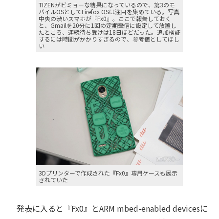
TIZENがビミョーな結果になっているので、第3のモ
バイルOSとしてFirefox OSは注目を集めている。写真
中央の渋いスマホが『Fx0』。ここで報告しておく
と、Gmailを20分に1回の定期受信に設定して放置し
たところ、連続待ち受けは18日ほどだった。追加検証
するには時間がかかりすぎるので、参考値としてほし
い
3Dプリンターで作成された『Fx0』専用ケースも展示
されていた
発表に入ると『Fx0』とARM mbed-enabled devicesに