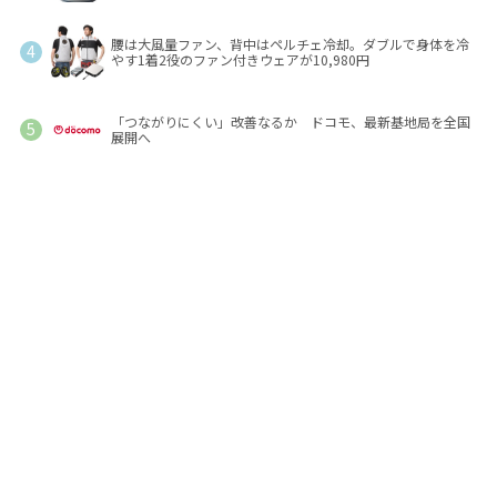
腰は大風量ファン、背中はペルチェ冷却。ダブルで身体を冷
やす1着2役のファン付きウェアが10,980円
「つながりにくい」改善なるか ドコモ、最新基地局を全国
展開へ