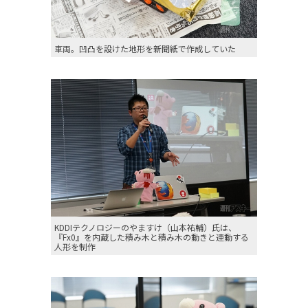
車両。凹凸を設けた地形を新聞紙で作成していた
KDDIテクノロジーのやますけ（山本祐輔）氏は、
『Fx0』を内蔵した積み木と積み木の動きと連動する
人形を制作