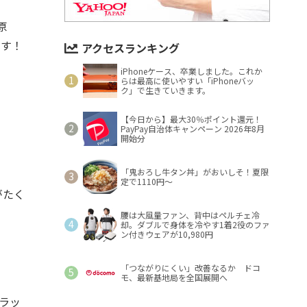
原
ます！
アクセスランキング
iPhoneケース、卒業しました。これか
らは最高に使いやすい「iPhoneバッ
ク」で生きていきます。
【今日から】最大30％ポイント還元！
PayPay自治体キャンペーン 2026年8月
開始分
「鬼おろし牛タン丼」がおいしそ！夏限
定で1110円～
がたく
腰は大風量ファン、背中はペルチェ冷
却。ダブルで身体を冷やす1着2役のファ
ン付きウェアが10,980円
「つながりにくい」改善なるか ドコ
モ、最新基地局を全国展開へ
ラッ