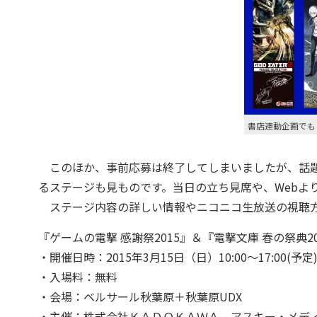
書店連動企画でも
このほか、事前応募は終了してしまいましたが、話題
るステージも見ものです。当日の立ち見席や、Webよ
ステージ内容の詳しい情報やニコニコ生放送の視聴方
『ゲームの電撃 感謝祭2015』＆『電撃文庫 春の祭典2
・開催日時：2015年3月15日（日）10:00～17:00(予
・入場料：無料
・会場：ベルサール秋葉原＋秋葉原UDX
・主催：株式会社ＫＡＤＯＫＡＷＡ アスキー・メデ