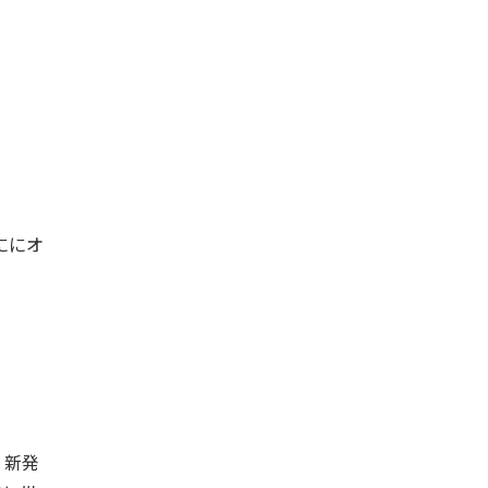
ににオ
、新発