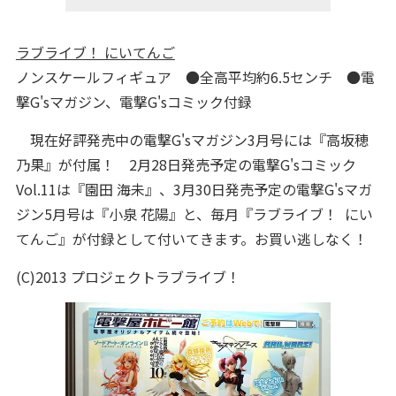
ラブライブ！ にいてんご
ノンスケールフィギュア ●全高平均約6.5センチ ●電
撃G'sマガジン、電撃G'sコミック付録
現在好評発売中の電撃G'sマガジン3月号には『高坂穂
乃果』が付属！ 2月28日発売予定の電撃G'sコミック
Vol.11は『園田 海未』、3月30日発売予定の電撃G'sマガ
ジン5月号は『小泉 花陽』と、毎月『ラブライブ！ にい
てんご』が付録として付いてきます。お買い逃しなく！
(C)2013 プロジェクトラブライブ！