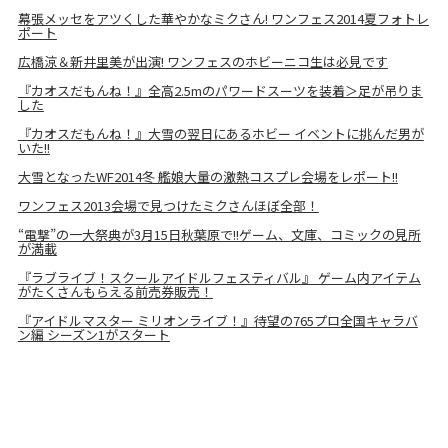
幕張メッセをアツくした華やかなミクさん! ワンフェス2014夏フォトレ
ポート
広橋涼＆新井里美が出演! ワンフェスのホビーニコ生は必見です
『カオスだもんね！』全高2.5mのパワードスーツを装着＞足が吊りま
した
『カオスだもんね！』大雪の翌日にあるホビー イベントに挑んだ男が
いた!!
大雪となったWF2014冬 艦娘大量の激熱コスプレ会場をレポート!!
ワンフェス2013会場で見つけたミクさんほぼ全部！
“電撃”の一大祭典が3月15日秋葉原で!!ゲーム、文庫、コミックの見所
が満載
『ラブライブ！スクールアイドルフェスティバル』 ゲーム内アイテム
がたくさんもらえる前売券販売！
『アイドルマスター ミリオンライブ！』待望の765プロ全国キャラバ
ン編 シーズン1がスタート