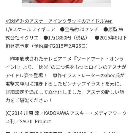
≪閃光≫のアスナ アインクラッドのアイドルVer.
1/8スケールフィギュア ●全高約20センチ ●原型:株
式会社イクリエ ●1万1880円（税込） ●2015年8月下
旬発売予定（予約締切2015年2月25日）
昨年放映されたテレビアニメ『ソードアート・オンラ
インII』より、“閃光”の二つ名をもつヒロインのアスナが
アイドル姿で登場！ 原作イラストレーターのabec氏が
電撃文庫用に描き下ろしたピンナップイラストを元に、
詳細設定を追加して立体化しました。アスナの新しい魅
力をご堪能ください！
(C)2014 川原 礫／KADOKAWA アスキー・メディアワーク
ス刊／SAOⅡ Project