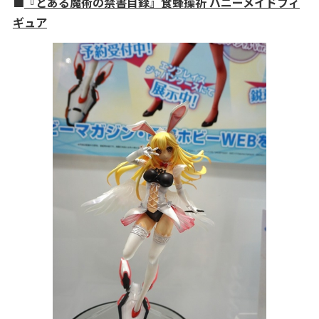
■
『とある魔術の禁書目録』食蜂操祈 バニーメイドフィ
ギュア