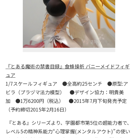
『とある魔術の禁書目録』食蜂操祈 バニーメイドフィギ
ュア
1/7スケールフィギュア ●全高約25センチ ●原型:ア
ビラ（プラヅマ法力模型） ●デザイン協力：明貴美
加 ●1万6200円（税込） ●2015年7月下旬発売予定
（予約締切2015年2月16日）
『とある』シリーズより、学園都市第5位の超能力者で、
レベル5の精神系能力“心理掌握(メンタルアウト)”の使い