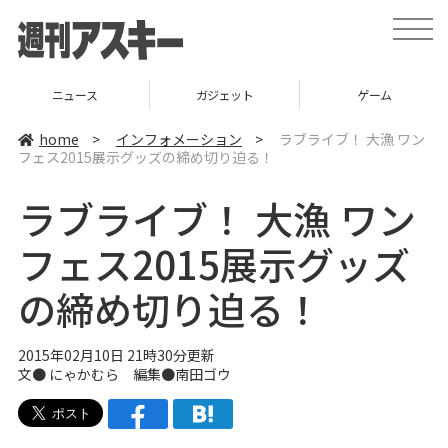
t
o
g
g
l
ガジェット
ゲーム
グルメ
e
n
a
home
>
インフォメーション
>
ラブライブ！ 大漁 ワン
v
フェス2015展示グッズの締め切り迫る！
i
g
a
ラブライブ！ 大漁 ワン
t
i
o
フェス2015展示グッズ
n
の締め切り迫る！
2015年02月10日 21時30分更新
文● にゃかむら 編集●
南田ゴウ