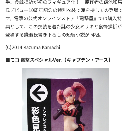
手、食蜂操祈が初のフィギュア化！ 原作者の鎌池和馬
氏デビュー10周年記念の特別衣装で満を持しての登場で
す。電撃の公式オンラインストア『電撃屋』では購入特
典として、この衣装を着た謎の少女ミサキと食蜂操祈が
登場する鎌池氏書き下ろしの短編小説が同梱。
(C)2014 Kazuma Kamachi
■
モコ 電撃スペシャルVer.【キャプテン・アース】