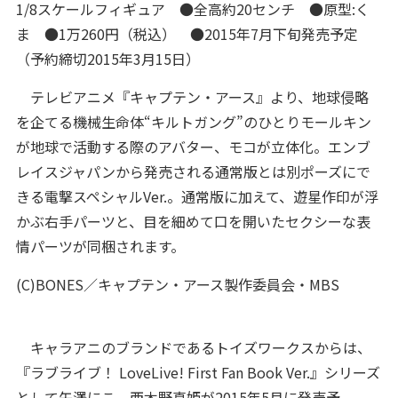
1/8スケールフィギュア ●全高約20センチ ●原型:く
ま ●1万260円（税込） ●2015年7月下旬発売予定
（予約締切2015年3月15日）
テレビアニメ『キャプテン・アース』より、地球侵略
を企てる機械生命体“キルトガング”のひとりモールキン
が地球で活動する際のアバター、モコが立体化。エンブ
レイスジャパンから発売される通常版とは別ポーズにで
きる電撃スペシャルVer.。通常版に加えて、遊星作印が浮
かぶ右手パーツと、目を細めて口を開いたセクシーな表
情パーツが同梱されます。
(C)BONES／キャプテン・アース製作委員会・MBS
キャラアニのブランドであるトイズワークスからは、
『ラブライブ！ LoveLive! First Fan Book Ver.』シリーズ
として矢澤にこ、西木野真姫が2015年5月に発売予