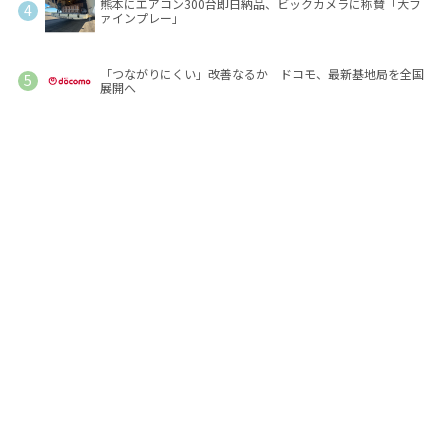
熊本にエアコン300台即日納品、ビックカメラに称賛「大フ
ァインプレー」
「つながりにくい」改善なるか ドコモ、最新基地局を全国
展開へ