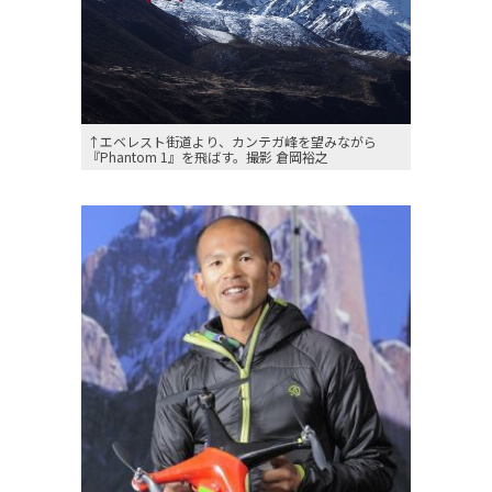
↑エベレスト街道より、カンテガ峰を望みながら
『Phantom 1』を飛ばす。撮影 倉岡裕之