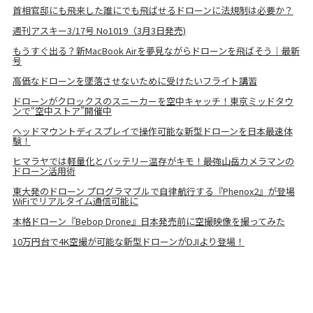
首相官邸にも飛来した誰にでも飛ばせるドローンに法規制は必要か？
週刊アスキー3/17号 No1019（3月3日発売)
もうすぐ出る？新MacBook Airを夢見ながらドローンを飛ばそう｜最新
号
高価なドローンを墜落させないために受けたいフライト講習
ドローンがクロックスのスニーカーを空中キャッチ！東京ミッドタウ
ンで“空中ストア”開催中
ヘッドマウントディスプレイで操作可能な新型ドローンを日本最速体
験！
ヒマラヤでは軽量化とバッテリー温存がキモ！最強山岳カメラマンの
ドローン活用術
東大発のドローン プログラマブルで自律航行する『Phenox2』が登場
WiFiでリアルタイム通信可能に
本格ドローン『Bebop Drone』日本発売前に空撮映像を撮ってみた
10万円台で4K空撮が可能な新型ドローンがDJIより登場！