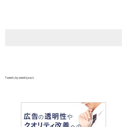
Tweets by weeklyascii