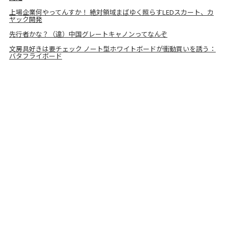
上場企業何やってんすか！ 絶対領域まばゆく照らすLEDスカート、カ
ヤック開発
先行者かな？（違）中国グレートキャノンってなんぞ
文房具好きは要チェック ノート型ホワイトボードが衝動買いを誘う：
バタフライボード