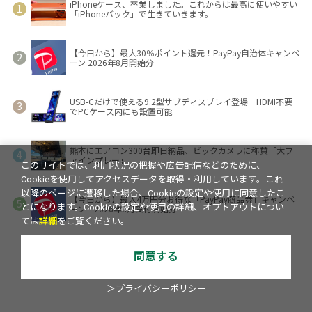
iPhoneケース、卒業しました。これからは最高に使いやすい
「iPhoneバック」で生きていきます。
【今日から】最大30％ポイント還元！PayPay自治体キャンペ
ーン 2026年8月開始分
USB-Cだけで使える9.2型サブディスプレイ登場 HDMI不要
でPCケース内にも設置可能
熊本にエアコン300台即日納品、ビックカメラに称賛「大フ
ァインプレー」
このサイトでは、利用状況の把握や広告配信などのために、
Cookieを使用してアクセスデータを取得・利用しています。これ
以降のページに遷移した場合、Cookieの設定や使用に同意したこ
【今日から】最大4万円分お得な「PayPay商品券」キャンペ
とになります。Cookieの設定や使用の詳細、オプトアウトについ
ーン 2026年8月受付開始分
ては
詳細
をご覧ください。
同意する
＞プライバシーポリシー