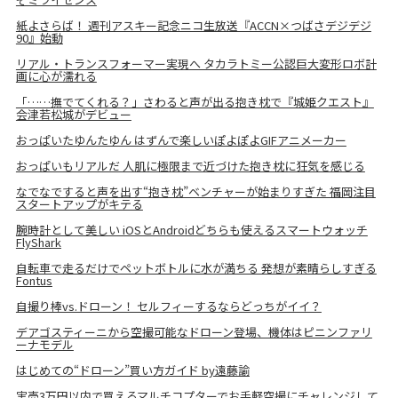
紙よさらば！ 週刊アスキー記念ニコ生放送『ACCN×つばさデジデジ
90』始動
リアル・トランスフォーマー実現へ タカラトミー公認巨大変形ロボ計
画に心が濡れる
「……撫でてくれる？」さわると声が出る抱き枕で『城姫クエスト』
会津若松城がデビュー
おっぱいたゆんたゆん はずんで楽しいぽよぽよGIFアニメーカー
おっぱいもリアルだ 人肌に極限まで近づけた抱き枕に狂気を感じる
なでなですると声を出す“抱き枕”ベンチャーが始まりすぎた 福岡注目
スタートアップがキテる
腕時計として美しい iOSとAndroidどちらも使えるスマートウォッチ
FlyShark
自転車で走るだけでペットボトルに水が満ちる 発想が素晴らしすぎる
Fontus
自撮り棒vs.ドローン！ セルフィーするならどっちがイイ？
デアゴスティーニから空撮可能なドローン登場、機体はピニンファリ
ーナモデル
はじめての“ドローン”買い方ガイド by遠藤諭
実売3万円以内で買えるマルチコプターでお手軽空撮にチャレンジして