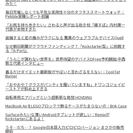
みた！
毎日充電しなくても平気な実用性十分のタフネススマートウォッチ：
Pebble実機レポート前編
「お尻を持ち歩きたい」さわると声が出る抱き枕『痛すぽ』内村康一
代表が本物すぎた
装備すると足の痛みがラクになる 驚異のウェアラブルデバイスQuell
なぜ朝日新聞がクラウドファンディング？「Kickstarter型」に挑戦す
る『A-Port』
「うんこが漏れない世界を」世界待望のデバイスDFree予約開始 中西
敦士代表インタビュー
着るだけダイエット最新版がやばいと言わざるをえない：Cool Fat
Burner
「おやおや？グラスがパンティを履いていますね」ドワンゴジェイピ
ーストアが斜め上すぎる
自転車用エアバッグという超斬新な発想 HOVDING
MacBook AirをLEGOブロックで飾るケースがたまらないの：Brik Case
Surfaceみたいな薄いAndroidタブレットが欲しい：Remixが
Kickstarterにあるよ！
うそ‥だろ‥？ Google日本語入力ピロピロバージョン まさかの販売
開始