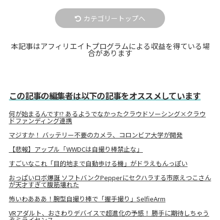
カテゴリートップへ
本記事はアフィリエイトプログラムによる収益を得ている場
合があります
この記事の編集者は以下の記事をオススメしています
何が始まるんです!? あるようでなかったクラウドソーシング×クラウ
ドファンディング連携
マジすか！ バッテリー不要のカメラ、コロンビア大学が開発
【悲報】アップル「WWDCは自撮り棒禁止な」
すごいなこれ「目的地まで自動歩ける機」がドラえもんっぽい
おっぱいロボ爆誕 ソフトバンクPepperにセクハラする市原えつこさん
が天才すぎて腹筋壊れた
怖いわあああ！腕型自撮り棒で「握手撮り」SelfieArm
VRアダルト、おさわりデバイスで超進化の予感！ 勝手に期待しちゃう
ぞミライセンス