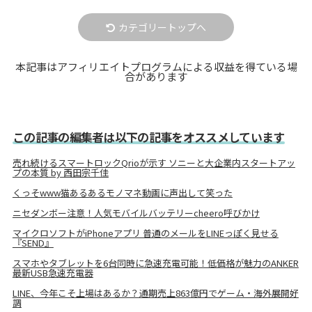
カテゴリートップへ
本記事はアフィリエイトプログラムによる収益を得ている場
合があります
この記事の編集者は以下の記事をオススメしています
売れ続けるスマートロックQrioが示す ソニーと大企業内スタートアッ
プの本質 by 西田宗千佳
くっそwww猫あるあるモノマネ動画に声出して笑った
ニセダンボー注意！人気モバイルバッテリーcheero呼びかけ
マイクロソフトがiPhoneアプリ 普通のメールをLINEっぽく見せる
『SEND』
スマホやタブレットを6台同時に急速充電可能！低価格が魅力のANKER
最新USB急速充電器
LINE、今年こそ上場はあるか？通期売上863億円でゲーム・海外展開好
調