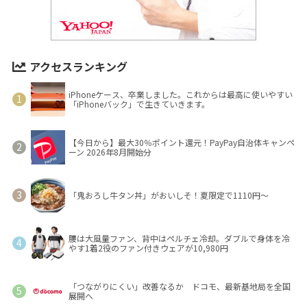
アクセスランキング
iPhoneケース、卒業しました。これからは最高に使いやすい
「iPhoneバック」で生きていきます。
【今日から】最大30％ポイント還元！PayPay自治体キャンペ
ーン 2026年8月開始分
「鬼おろし牛タン丼」がおいしそ！夏限定で1110円～
腰は大風量ファン、背中はペルチェ冷却。ダブルで身体を冷
やす1着2役のファン付きウェアが10,980円
「つながりにくい」改善なるか ドコモ、最新基地局を全国
展開へ