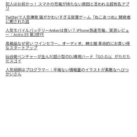
犯人はお前かっ！ スマホの充電が持たない原因と言われる超有名アプ
リ
Twitterで人気爆発 猫がかわいすぎる放置ゲーム『ねこあつめ』開発者
に癒された話
人気モバイルバッテリーAnkerは買い？ iPhone急速充電、実測レビュ
ー：Astro E5 第2世代
高級品なぜ安い ワインセラー、オーディオ、紳士服 革命的にお買い得
なスタートアップ
仙台発ベンチャーが生んだ超小型のDJ専用ハード『GO-DJ』 がただた
だスゴイ
人気絵師はプログラマー：半端ない情報量のイラストが素敵なへびつ
かいさん