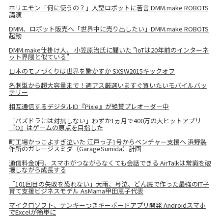
ホリエモン「何に使うの？」人型ロボットに苦言 DMM.make ROBOTS
講演
DMM、ロボット販売へ「世界中に売り出したい」DMM.make ROBOTS
起動
DMM.make仕掛け人、 小笠原治氏に聞いた ”IoTは20年前のインターネ
ット界隈と似ている”
日本のモノづくりは世界を驚かすか SXSW2015キックオフ
名刺型から超大容量まで！週アス厳選いますぐ買いたいモバイルバッ
テリー
相互通信するデジタルID『Pixie』が絶賛プレオーダー中
「パズドラには対抗しない」わずか1ヵ月で400万の大ヒットアプリ
『Q』はゲームの原点を目指した
町工場かっこよすぎ泣いた 江戸っ子1号からベンチャー支援へ 浜野製
作所のガレージスミダ（GarageSumida）計画
通信料金0円、スマホがつながらなくても会話できる AirTalkは常識を破
壊しながら成長する
「101回目の失敗を恐れない」大雨、号泣、どん底で作った最強のIT子
育て支援ビジネスモデル AsMama甲田恵子代表
マイクロソフト、テンキーつきキーボードアプリ開発 Androidスマホ
でExcelが簡単に