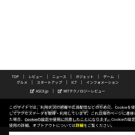
TOP
レビュー
ニュース
ガジェット
ゲーム
グルメ
スタートアップ
ICT
インフォメーション
ASCII.jp
MITテクノロジーレビュー
サイトポリシー
プライバシーポリシー
運営会社
このサイトでは、利用状況の把握や広告配信などのために、Cookieを
お問い合わせ
広告掲載
スタッフ募集
電子版について
してアクセスデータを取得・利用しています。これ以降のページに遷移
た場合、Cookieの設定や使用に同意したことになります。Cookieの設
©KADOKAWA ASCII Research Laboratories, Inc. 2026
使用の詳細、オプトアウトについては
詳細
をご覧ください。