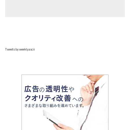
Tweets by weeklyascii