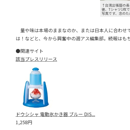
↑台湾出張歴の長
彼、Tシャツ1枚
写真です、念のた
量や味は本場のままなのか、または日本人に合わせて
は！などと、今から興奮中の週アス編集部。続報はも
●関連サイト
該当プレスリリース
ドウシシャ 電動氷かき器 ブルー DIS...
1,258円