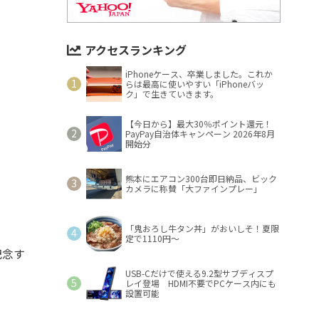
アクセスランキング
iPhoneケース、卒業しました。これか
らは最高に使いやすい「iPhoneバッ
ク」で生きていきます。
【今日から】最大30％ポイント還元！
PayPay自治体キャンペーン 2026年8月
開始分
熊本にエアコン300台即日納品、ビック
カメラに称賛「大ファインプレー」
「鬼おろし牛タン丼」がおいしそ！夏限
定で1110円～
記念す
USB-Cだけで使える9.2型サブディスプ
レイ登場 HDMI不要でPCケース内にも
設置可能