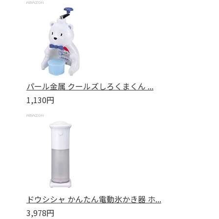
パール金属 クールズしろくまくん ...
1,130円
ドウシシャ かんたん電動氷かき器 ホ...
3,978円