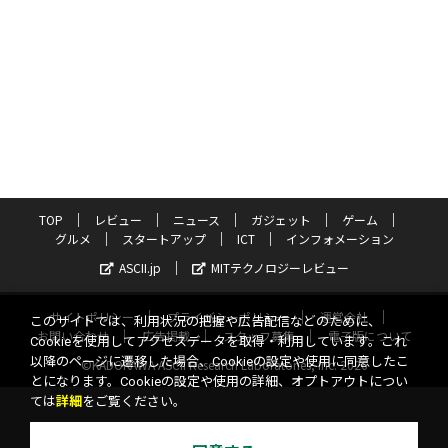
TOP
レビュー
ニュース
ガジェット
ゲーム
グルメ
スタートアップ
ICT
インフォメーション
ASCII.jp
MITテクノロジーレビュー
サイトポリシー
プライバシーポリシー
運営会社
このサイトでは、利用状況の把握や広告配信などのために、
お問い合わせ
広告掲載
スタッフ募集
電子版について
Cookieを使用してアクセスデータを取得・利用しています。これ
以降のページに遷移した場合、Cookieの設定や使用に同意したこ
©KADOKAWA ASCII Research Laboratories, Inc. 2026
とになります。Cookieの設定や使用の詳細、オプトアウトについ
ては
詳細
をご覧ください。