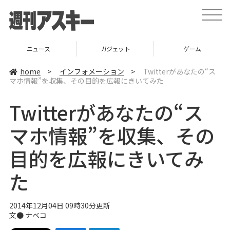
t
o
g
g
l
ニュース
ガジェット
ゲーム
e
n
a
home
>
インフォメーション
>
Twitterがあなたの“ス
v
マホ情報”を収集、その目的を広報にきいてみた
i
g
a
Twitterがあなたの“ス
t
i
o
マホ情報”を収集、その
n
目的を広報にきいてみ
た
2014年12月04日 09時30分更新
文●
ナベコ