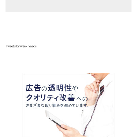
Tweets by weeklyascii