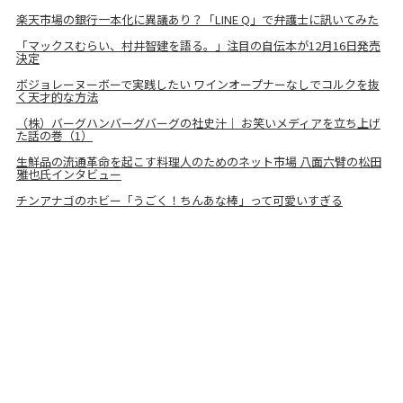
楽天市場の銀行一本化に異議あり？「LINE Q」で弁護士に訊いてみた
「マックスむらい、村井智建を語る。」注目の自伝本が12月16日発売
決定
ボジョレーヌーボーで実践したい ワインオープナーなしでコルクを抜
く天才的な方法
（株）バーグハンバーグバーグの社史汁｜ お笑いメディアを立ち上げ
た話の巻（1）
生鮮品の流通革命を起こす料理人のためのネット市場 八面六臂の松田
雅也氏インタビュー
チンアナゴのホビー「うごく！ちんあな棒」って可愛いすぎる