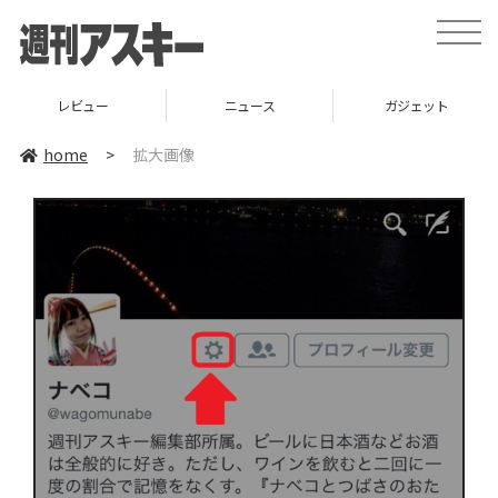
toggle
naviga
レビュー
ニュース
ガジェット
home
>
拡大画像