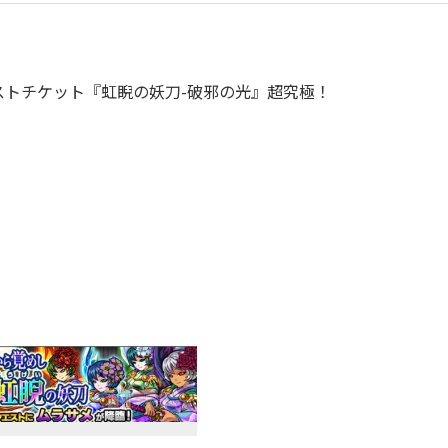
トチケット『虹睨の妖刀-破邪の光』超究極！