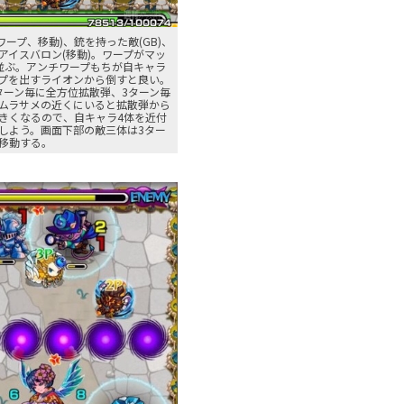
ワープ、移動)、銃を持った敵(GB)、
アイスバロン(移動)。ワープがマッ
並ぶ。アンチワープもちが自キャラ
プを出すライオンから倒すと良い。
ターン毎に全方位拡散弾、3ターン毎
ムラサメの近くにいると拡散弾から
きくなるので、自キャラ4体を近付
しよう。画面下部の敵三体は3ター
移動する。