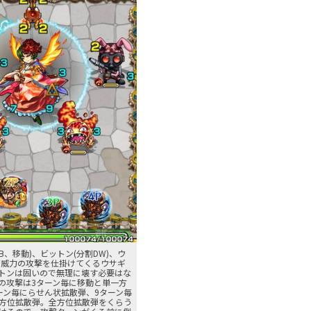
B、移動)、ビットン(分割DW)、ウ
。高威力の攻撃を仕掛けてくるウサギ
トンは固いので無理に壊す必要はな
の攻撃は3ターン毎に移動と単一方
ーン毎にらせん状拡散弾、9ターン毎
方位拡散弾。全方位拡散弾をくらう