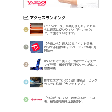
アクセスランキング
iPhoneケース、卒業しました。これか
らは最高に使いやすい「iPhoneバッ
ク」で生きていきます。
【今日から】最大30％ポイント還元！
PayPay自治体キャンペーン 2026年8月
開始分
USB-Cだけで使える9.2型サブディスプ
レイ登場 HDMI不要でPCケース内にも
設置可能
熊本にエアコン300台即日納品、ビック
カメラに称賛「大ファインプレー」
「つながりにくい」改善なるか ドコ
モ、最新基地局を全国展開へ