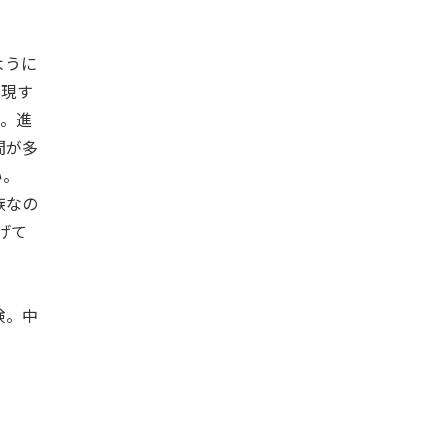
ように
出現す
。進
間が多
い。
族なの
げて
険。中