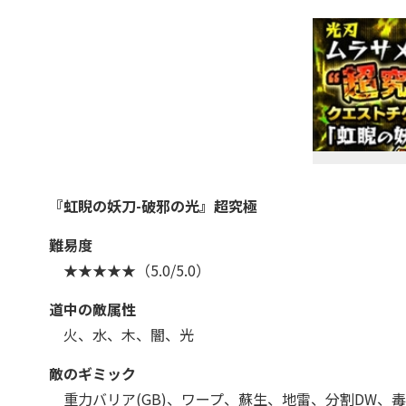
『虹睨の妖刀-破邪の光』超究極
難易度
★★★★★（5.0/5.0）
道中の敵属性
火
、水、木、闇、光
敵のギミック
重力バリア(GB)、ワープ、蘇生、地雷、分割DW、