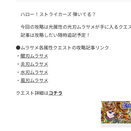
ハロー！ストライカーズ 弾いてる？
今回の攻略は光属性の光刃ムラサメが手に入るクエス
記事は攻略しだい随時追記予定！
●ムラサメ各属性クエストの攻略記事リンク
・
闇刃ムラサメ
・
炎刃ムラサメ
・
水刃ムラサメ
・
風刃ムラサメ
クエスト詳細は
コチラ