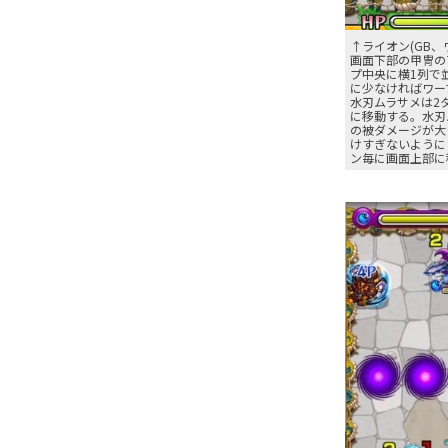
↑ライオン(GB、
画面下部の甲冑の
プ中央に横1列で
に少なければワー
水刃ムラサメは2
に移動する。水刃
の被ダメージが大
けすぎないように
ン毎に画面上部に