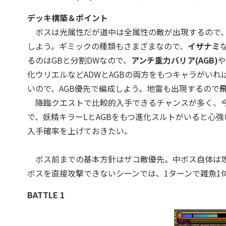
デッキ構築＆ポイント
ボスは光属性だが道中は全属性の敵が出現するので
しよう。ギミックの種類もさまざまなので、
イザナミ
るのはGBと分割DWなので、
アンチ重力バリア(AGB)
や
化ウリエルなどADWとAGBの両方をもつキャラがい
いので、AGB優先で編成しよう。地雷も出現するので
降臨クエストで比較的入手できるチャンスが多く、
で、妖精キラーLとAGBをもつ進化スルトがいると心
入手確率を上げておきたい。
ボス前までの基本方針はザコ敵優先。中ボス自体は攻
ボスを直接攻撃できないシーンでは、1ターンで雑魚1
BATTLE 1