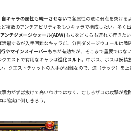
、
自キャラの属性も統一させない
で各属性の敵に弱点を突ける
など複数のアンチアビリティをもつキャラで構成したい。多く
アンチダメージウォール(ADW)
もちをどちらも連れて行きたい
れば活躍するが入手困難なキャラだ。分割ダメージウォールは隙
飛行
や
マインスイーパー
もちが有効だが、そこまで重要ではな
今クエストで有用なキャラは
進化スルト
。中ボス、ボスは妖精
強い。クエストチケットの入手が困難なので、運（ラック）を上
撃力がずば抜けて高いわけではなく、むしろザコの攻撃が危
体は確実に倒しきろう。