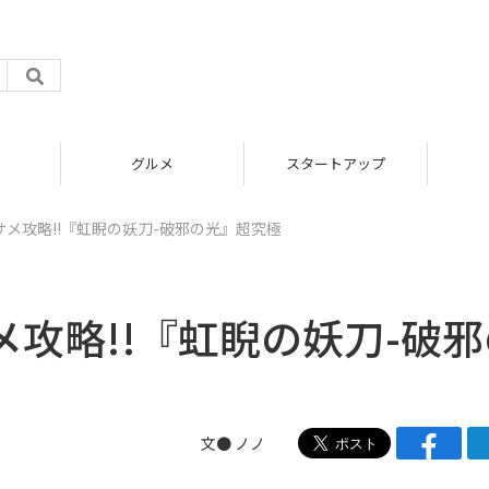
グルメ
スタートアップ
メ攻略!!『虹睨の妖刀-破邪の光』超究極
攻略!!『虹睨の妖刀-破邪
文● ノノ