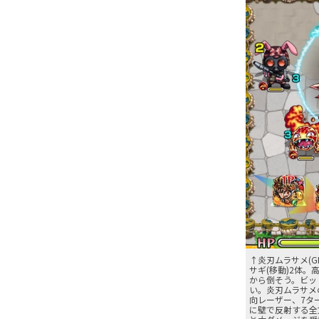
↑炎刃ムラサメ(G
サギ(移動)2体
から倒そう。ビッ
い。炎刃ムラサメ
向レーザー、7タ
に壁で反射する全