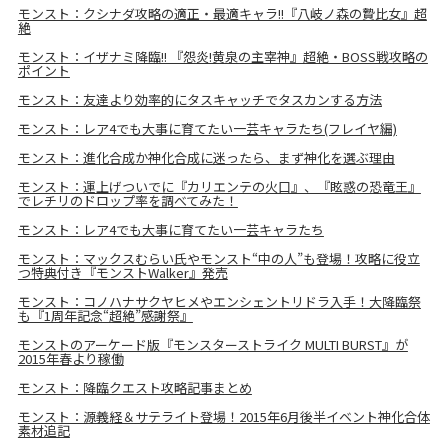
モンスト：クシナダ攻略の適正・最適キャラ!!『八岐ノ森の贄比女』超
絶
モンスト：イザナミ降臨!! 『怨炎!黄泉の主宰神』超絶・BOSS戦攻略の
ポイント
モンスト：友達より効率的にタスキャッチでタスカンする方法
モンスト：レア4でも大事に育てたい一芸キャラたち(フレイヤ編)
モンスト：進化合成か神化合成に迷ったら、まず神化を選ぶ理由
モンスト：運上げついでに『カリエンテの火口』、『眩惑の恐竜王』
でレチリのドロップ率を調べてみた！
モンスト：レア4でも大事に育てたい一芸キャラたち
モンスト：マックスむらい氏やモンスト“中の人”も登場！攻略に役立
つ特典付き『モンストWalker』発売
モンスト：コノハナサクヤヒメやエンシェントリドラ入手！大降臨祭
も『1周年記念“超絶”感謝祭』
モンストのアーケード版『モンスターストライク MULTI BURST』が
2015年春より稼働
モンスト：降臨クエスト攻略記事まとめ
モンスト：源義経＆サテライト登場！2015年6月後半イベント神化合体
素材追記