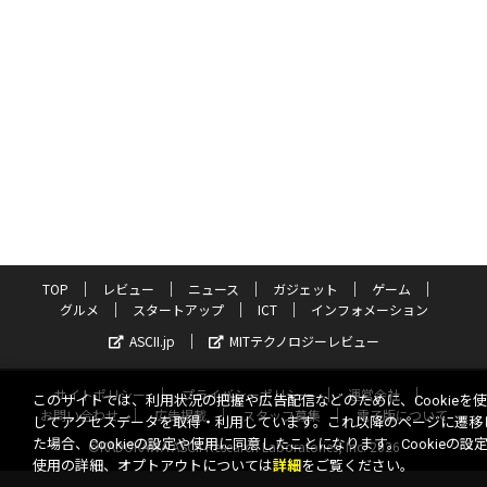
TOP
レビュー
ニュース
ガジェット
ゲーム
グルメ
スタートアップ
ICT
インフォメーション
ASCII.jp
MITテクノロジーレビュー
サイトポリシー
プライバシーポリシー
運営会社
このサイトでは、利用状況の把握や広告配信などのために、Cookieを
お問い合わせ
広告掲載
スタッフ募集
電子版について
してアクセスデータを取得・利用しています。これ以降のページに遷移
た場合、Cookieの設定や使用に同意したことになります。Cookieの設
©KADOKAWA ASCII Research Laboratories, Inc. 2026
使用の詳細、オプトアウトについては
詳細
をご覧ください。