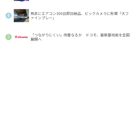
熊本にエアコン300台即日納品、ビックカメラに称賛「大フ
ァインプレー」
「つながりにくい」改善なるか ドコモ、最新基地局を全国
展開へ