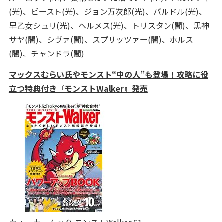
(光)、ビースト(光)、ジョン万次郎(光)、バルドル(光)、
早乙女シュリ(光)、ヘルメス(光)、トリスタン(闇)、黒神
サヤ(闇)、シヴァ(闇)、スプリッツァー(闇)、ホルス
(闇)、チャンドラ(闇)
マックスむらい氏やモンスト“中の人”も登場！攻略に役
立つ特典付き『モンストWalker』発売