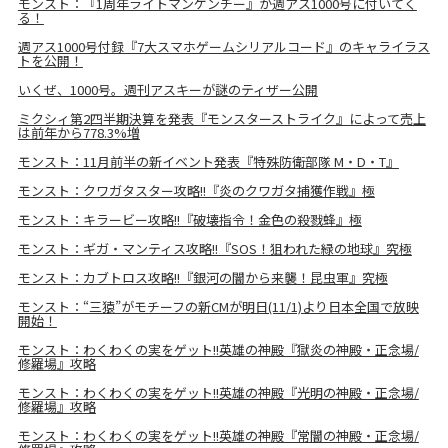
モンスト：『1周年ライトマンケンチー』が週アス1000号に付いてく
る！
週アス1000号付録『7大スマホゲームシリアルコード』のキャライラス
トを公開！
いくぜ、1000号。週刊アスキーが謎のティザー公開
ミクシィ第2四半期決算を発表『モンスターストライク』によって売上
は前年から778.3%増
モンスト：11月前半の新イベント発表『特殊防衛部隊 M・D・T』
モンスト：クワガタスター攻略!!『炎のクワガタ捕獲作戦』極
モンスト：キラービー攻略!!『破壊指令！金色の殺戮蜂』極
モンスト：ギガ・マンティス攻略!!『SOS！狙われた緑の地球』究極
モンスト：カブトロス攻略!!『銀河の闇から来襲！昆虫軍』究極
モンスト：“三猿”がモチーフの新CMが明日(11/1)より日本全国で放映
開始！
モンスト：わくわくの実をゲット!!英雄の神殿『獄炎の神殿・正念場/
修羅場』攻略
モンスト：わくわくの実をゲット!!英雄の神殿『光明の神殿・正念場/
修羅場』攻略
モンスト：わくわくの実をゲット!!英雄の神殿『常闇の神殿・正念場/