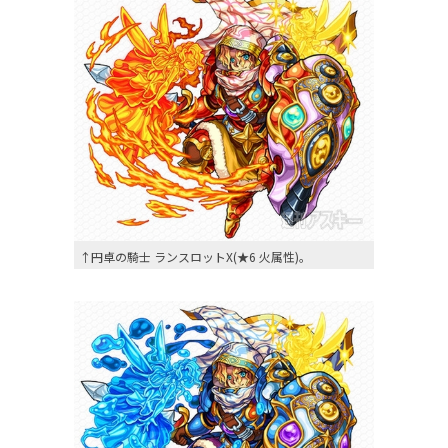
↑円卓の騎士 ランスロットX(★6 火属性)。