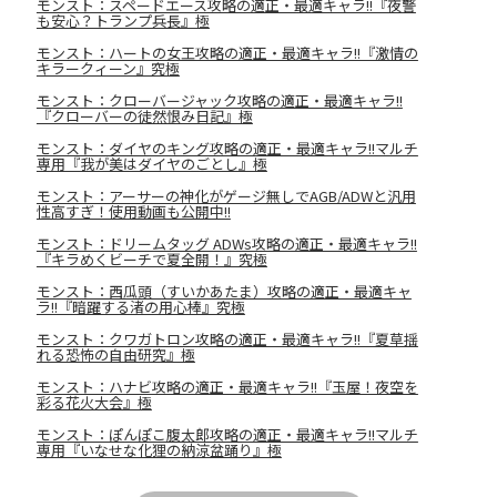
モンスト：スペードエース攻略の適正・最適キャラ!!『夜警
も安心？トランプ兵長』極
モンスト：ハートの女王攻略の適正・最適キャラ!!『激情の
キラークィーン』究極
モンスト：クローバージャック攻略の適正・最適キャラ!!
『クローバーの徒然恨み日記』極
モンスト：ダイヤのキング攻略の適正・最適キャラ!!マルチ
専用『我が美はダイヤのごとし』極
モンスト：アーサーの神化がゲージ無しでAGB/ADWと汎用
性高すぎ！使用動画も公開中!!
モンスト：ドリームタッグ ADWs攻略の適正・最適キャラ!!
『キラめくビーチで夏全開！』究極
モンスト：西瓜頭（すいかあたま）攻略の適正・最適キャ
ラ!!『暗躍する渚の用心棒』究極
モンスト：クワガトロン攻略の適正・最適キャラ!!『夏草揺
れる恐怖の自由研究』極
モンスト：ハナビ攻略の適正・最適キャラ!!『玉屋！夜空を
彩る花火大会』極
モンスト：ぽんぽこ腹太郎攻略の適正・最適キャラ!!マルチ
専用『いなせな化狸の納涼盆踊り』極