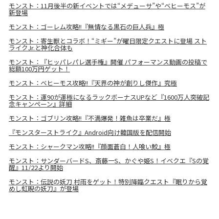
モンスト：11月後半の新イベントでは“メデューサ”や“ベヒーモス”が
新登場
モンスト：ゴーレム攻略!!『無情なる黒石の巨人兵』極
モンスト：寄生獣とコラボ！“ミギー”が曜日限定クエストに登場 スト
ライクJr.と神化合体も
モンスト：『ヒッパレパレ選手権』開催 パフォーマンス動画の投稿で
総額100万円ゲット！
モンスト：ベヒーモス攻略!!『天界の神が創りし傑作』究極
モンスト：運90が運極になるラックボーナスUPなど『1600万人突破記
念キャンペーン』詳細
モンスト：ゴブリン攻略!!『不満爆発！雑魚は卒業だ』極
『モンスターストライク』Android向け韓国版を配信開始
モンスト：シャークマン攻略!!『顔面蒼白！人喰い鮫』極
モンスト：サンダーバードS、斎藤一S、かぐや姫S！イベクエ『Sの覚
醒』11/22より開始
モンスト：伝説の妖刀 村雨をゲット！特別降臨クエスト『眠りから覚
めし虹睨の妖刀』が登場