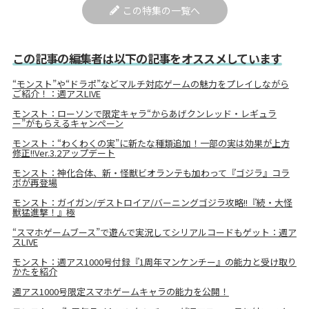
この特集の一覧へ
この記事の編集者は以下の記事をオススメしています
“モンスト”や“ドラポ”などマルチ対応ゲームの魅力をプレイしながら
ご紹介！：週アスLIVE
モンスト：ローソンで限定キャラ“からあげクンレッド・レギュラ
ー”がもらえるキャンペーン
モンスト：“わくわくの実”に新たな種類追加！一部の実は効果が上方
修正!!Ver.3.2アップデート
モンスト：神化合体、新・怪獣ビオランテも加わって『ゴジラ』コラ
ボが再登場
モンスト：ガイガン/デストロイア/バーニングゴジラ攻略!!『続・大怪
獣猛進撃！』極
“スマホゲームブース”で遊んで実況してシリアルコードもゲット：週ア
スLIVE
モンスト：週アス1000号付録『1周年マンケンチー』の能力と受け取り
かたを紹介
週アス1000号限定スマホゲームキャラの能力を公開！