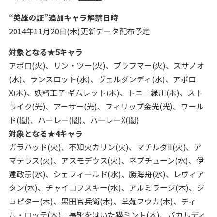
“英雄の証”追加キャラ解禁日時
2014年11月20日(木)更新データ配布予定
対象となる★5キャラ
アポロ(火)、リン・ツー(火)、ブラフマー(火)、スサノオ
(水)、ランスロット(水)、ヴェルダンディ(水)、アポロ
X(木)、妖精王子 ギムレット(木)、トニー緑川(木)、スト
ライク(光)、アーサー(光)、フィリップ金光(光)、ワール
ド(闇)、ハーレー(闇)、ハーレーX(闇)
対象となる★4キャラ
ガラハッド(火)、不知火カリン(火)、マチルダII(火)、ア
マテラス(火)、アスモデウス(火)、ネプチューン(水)、伊
達政宗(水)、シェフィールド(水)、勝海舟(水)、レヴィア
タン(水)、チャイコフスキー(水)、アルミラージ(木)、ジ
ュピター(木)、黒田官兵衛(木)、草薙フウカ(木)、ディ
ル・ロッテ(木)、長靴をはいた猫ミント(木)、バカルディ