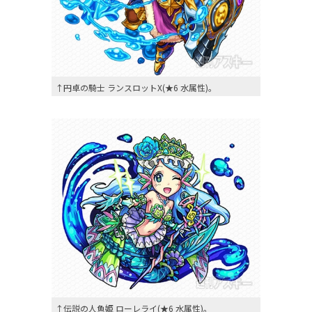
↑円卓の騎士 ランスロットX(★6 水属性)。
↑伝説の人魚姫 ローレライ(★6 水属性)。