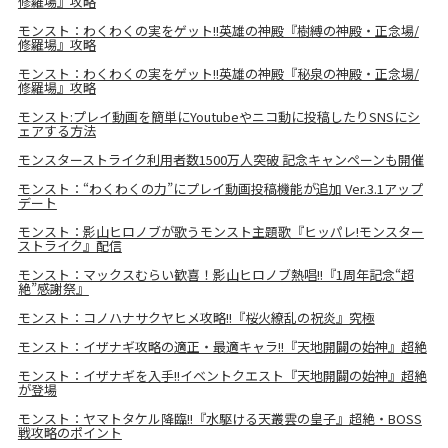
修羅場』攻略
モンスト：わくわくの実をゲット!!英雄の神殿『樹縛の神殿・正念場/
修羅場』攻略
モンスト：わくわくの実をゲット!!英雄の神殿『秘泉の神殿・正念場/
修羅場』攻略
モンスト:プレイ動画を簡単にYoutubeやニコ動に投稿したりSNSにシ
ェアする方法
モンスターストライク利用者数1500万人突破 記念キャンペーンも開催
モンスト：“わくわくの力”にプレイ動画投稿機能が追加 Ver.3.1アップ
デート
モンスト：影山ヒロノブが歌うモンスト主題歌『ヒッパレ!モンスター
ストライク』配信
モンスト：マックスむらい歓喜！影山ヒロノブ熱唱!!『1周年記念“超
絶”感謝祭』
モンスト：コノハナサクヤヒメ攻略!!『桜火繚乱の祝炎』究極
モンスト：イザナギ攻略の適正・最適キャラ!!『天地開闢の始神』超絶
モンスト：イザナギを入手!!イベントクエスト『天地開闢の始神』超絶
が登場
モンスト：ヤマトタケル降臨!!『水駆ける天叢雲の皇子』超絶・BOSS
戦攻略のポイント