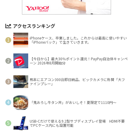
アクセスランキング
iPhoneケース、卒業しました。これからは最高に使いやすい
「iPhoneバック」で生きていきます。
【今日から】最大30％ポイント還元！PayPay自治体キャンペ
ーン 2026年8月開始分
熊本にエアコン300台即日納品、ビックカメラに称賛「大フ
ァインプレー」
「鬼おろし牛タン丼」がおいしそ！夏限定で1110円～
USB-Cだけで使える9.2型サブディスプレイ登場 HDMI不要
でPCケース内にも設置可能