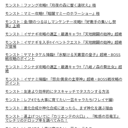
モンスト：ファング攻略!!『月夜の森に響く遠吠え』極
モンスト：マミー攻略!!『暗闇マミーのホラーショー』極
モンスト：金/銀のつるはしマンケンチー攻略!!『好敵手の集いし祭
事』上級
モンスト：イザナギ攻略の適正・最適キャラ!!『天地開闢の始神』超絶
モンスト：イザナギを入手!!イベントクエスト『天地開闢の始神』超絶
が登場
モンスト：ヤマトタケル降臨!!『水駆ける天叢雲の皇子』超絶・BOSS
戦攻略のポイント
モンスト：クシナダ攻略の適正・最適キャラ!!『八岐ノ森の贄比女』超
絶
モンスト：イザナミ降臨!! 『怨炎!黄泉の主宰神』超絶・BOSS戦攻略の
ポイント
モンスト：友達より効率的にタスキャッチでタスカンする方法
モンスト：レア4でも大事に育てたい一芸キャラたち(フレイヤ編)
モンスト：進化合成か神化合成に迷ったら、まず神化を選ぶ理由
モンスト：運上げついでに『カリエンテの火口』、『眩惑の恐竜王』
でレチリのドロップ率を調べてみた！