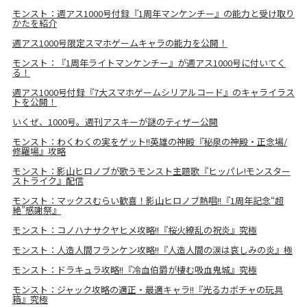
モンスト：週アス1000号付録『1周年マンケンチー』の能力と受け取り
かたを紹介
週アス1000号限定スマホゲームキャラの能力を公開！
モンスト：『1周年ライトマンケンチー』が週アス1000号に付いてく
る！
週アス1000号付録『7大スマホゲームシリアルコード』のキャライラス
トを公開！
いくぜ、1000号。週刊アスキーが謎のティザー公開
モンスト：わくわくの実をゲット!!英雄の神殿『秘泉の神殿・正念場/
修羅場』攻略
モンスト：影山ヒロノブが歌うモンスト主題歌『ヒッパレ!モンスター
ストライク』配信
モンスト：マックスむらい歓喜！影山ヒロノブ熱唱!!『1周年記念“超
絶”感謝祭』
モンスト：コノハナサクヤヒメ攻略!!『桜火繚乱の祝炎』究極
モンスト：人造人間フランケン攻略!!『人造人間の涙は哀しみの炎』極
モンスト：ドラキュラ攻略!!『冷血伯爵が棲む吸血鬼城』究極
モンスト：ジャック攻略の適正・最適キャラ!!『光るカボチャの玩具
箱』究極