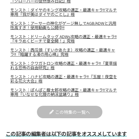
『クローバーの徒然恨み日記』極
モンスト：ダイヤのキング攻略の適正・最適キャラ!!マルチ
専用『我が美はダイヤのごとし』極
モンスト：アーサーの神化がゲージ無しでAGB/ADWと汎用
性高すぎ！使用動画も公開中!!
モンスト：ドリームタッグ ADWs攻略の適正・最適キャラ!!
『キラめくビーチで夏全開！』究極
モンスト：西瓜頭（すいかあたま）攻略の適正・最適キャ
ラ!!『暗躍する渚の用心棒』究極
モンスト：クワガトロン攻略の適正・最適キャラ!!『夏草揺
れる恐怖の自由研究』極
モンスト：ハナビ攻略の適正・最適キャラ!!『玉屋！夜空を
彩る花火大会』極
モンスト：ぽんぽこ腹太郎攻略の適正・最適キャラ!!マルチ
専用『いなせな化狸の納涼盆踊り』極
この特集の一覧へ
この記事の編集者は以下の記事をオススメしています