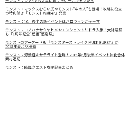
モンスト：レア4でも大事に育てたい一芸キャラたち
モンスト：マックスむらい氏やモンスト“中の人”も登場！攻略に役立
つ特典付き『モンストWalker』発売
モンスト：10月後半の新イベントはハロウィンがテーマ
モンスト：コノハナサクヤヒメやエンシェントリドラ入手！大降臨祭
も『1周年記念“超絶”感謝祭』
モンストのアーケード版『モンスターストライク MULTI BURST』が
2015年春より稼働
モンスト：源義経＆サテライト登場！2015年6月後半イベント神化合体
素材追記
モンスト：降臨クエスト攻略記事まとめ