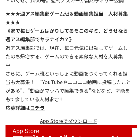
・
いくぜ、1000号。週刊アスキーが謎のティザー公開
★★★週アス編集部ゲーム班＆動画編集担当 人材募集
★★★
《家で毎日ゲームばかりしてるそこのキミ、どうせなら
週アス編集部でヤラナイカ？》
週アス編集部では、現在、毎日元気に出勤してゲームし
たのち帰宅する、ゲームのできる素敵な人材を大募集
中。
さらに、ゲーム班といっしょに動画をつくってくれる担
当も大募集！ “YouTubeやニコニコ動画に投稿したこと
がある”、“動画がマッハで編集できる”などなど、才能を
もて余している人材求む!!
応募詳細は
コチラ
App Storeでダウンロード