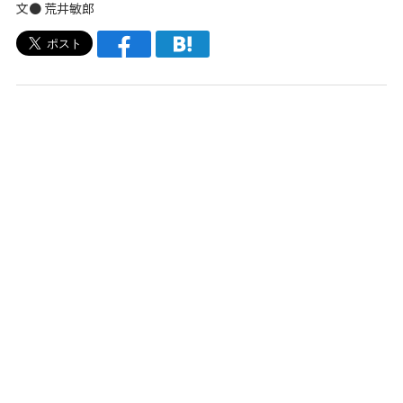
文● 荒井敏郎