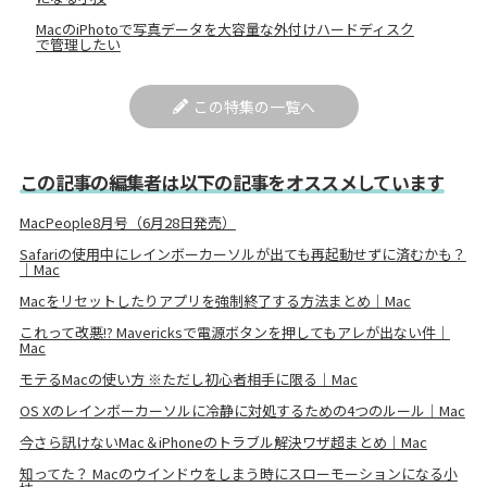
MacのiPhotoで写真データを大容量な外付けハードディスク
で管理したい
この特集の一覧へ
この記事の編集者は以下の記事をオススメしています
MacPeople8月号（6月28日発売）
Safariの使用中にレインボーカーソルが出ても再起動せずに済むかも？
｜Mac
Macをリセットしたりアプリを強制終了する方法まとめ｜Mac
これって改悪!? Mavericksで電源ボタンを押してもアレが出ない件｜
Mac
モテるMacの使い方 ※ただし初心者相手に限る｜Mac
OS Xのレインボーカーソルに冷静に対処するための4つのルール｜Mac
今さら訊けないMac＆iPhoneのトラブル解決ワザ超まとめ｜Mac
知ってた？ Macのウインドウをしまう時にスローモーションになる小