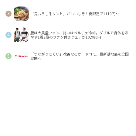
「鬼おろし牛タン丼」がおいしそ！夏限定で1110円～
腰は大風量ファン、背中はペルチェ冷却。ダブルで身体を冷
やす1着2役のファン付きウェアが10,980円
「つながりにくい」改善なるか ドコモ、最新基地局を全国
展開へ