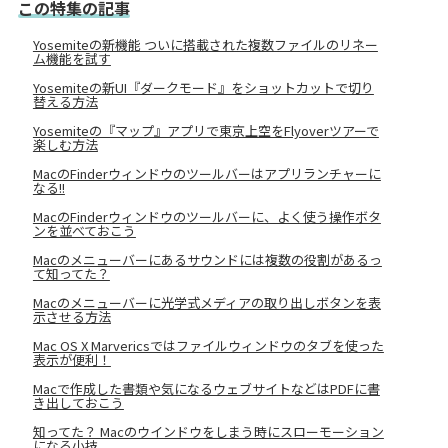
この特集の記事
Yosemiteの新機能 ついに搭載された複数ファイルのリネー
ム機能を試す
Yosemiteの新UI『ダークモード』をショットカットで切り
替える方法
Yosemiteの『マップ』アプリで東京上空をFlyoverツアーで
楽しむ方法
MacのFinderウィンドウのツールバーはアプリランチャーに
なる!!
MacのFinderウィンドウのツールバーに、よく使う操作ボタ
ンを並べておこう
Macのメニューバーにあるサウンドには複数の役割があるっ
て知ってた？
Macのメニューバーに光学式メディアの取り出しボタンを表
示させる方法
Mac OS X Marvericsではファイルウィンドウのタブを使った
表示が便利！
Macで作成した書類や気になるウェブサイトなどはPDFに書
き出しておこう
知ってた？ Macのウインドウをしまう時にスローモーション
になる小技