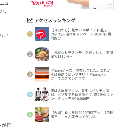
ニュ
クリ
アクセスランキング
【今日から】最大30％ポイント還元！
PayPay自治体キャンペーン 2026年8月
リア
開始分
「鬼おろし牛タン丼」がおいしそ！夏限
定で1110円～
iPhoneケース、卒業しました。これか
らは最高に使いやすい「iPhoneバッ
ク」で生きていきます。
腰は大風量ファン、背中はペルチェ冷
却。ダブルで身体を冷やす1着2役のファ
ン付きウェアが10,980円
【今週】食べ放題2000円以下へ！ 7日間
限定、しゃぶ葉ランチがお得
ンが行