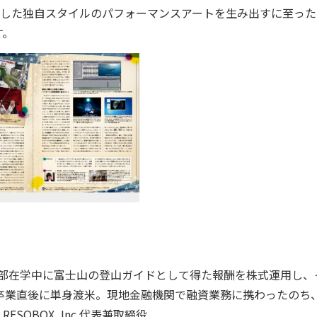
、こうした独自スタイルのパフォーマンスアートを生み出すに至っ
す。
商学部在学中に富士山の登山ガイドとして得た報酬を株式運用し、
卒業直後に単身渡米。現地金融機関で融資業務に携わったのち
、
RESOBOX, Inc.
代表兼取締役