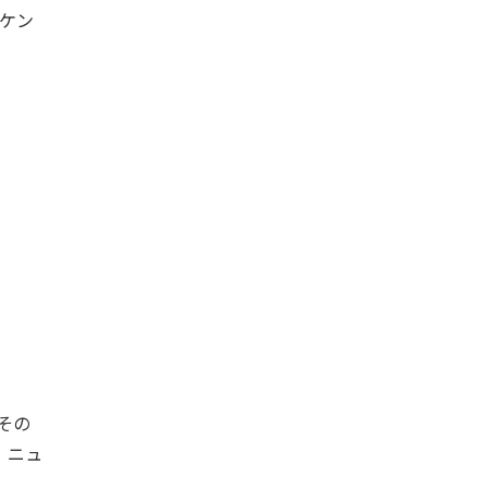
たケン
その
、ニュ