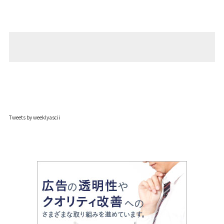
Tweets by weeklyascii