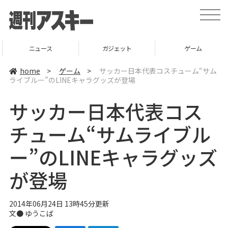
t
o
g
g
l
ニュース
ガジェット
ゲーム
e
n
a
home
>
ゲーム
>
サッカー日本代表コスチューム“サム
v
ライブルー”のLINEキャラグッズが登場
i
g
a
サッカー日本代表コス
t
i
o
チューム“サムライブル
n
ー”のLINEキャラグッズ
が登場
2014年06月24日 13時45分更新
文●
ゆうこば