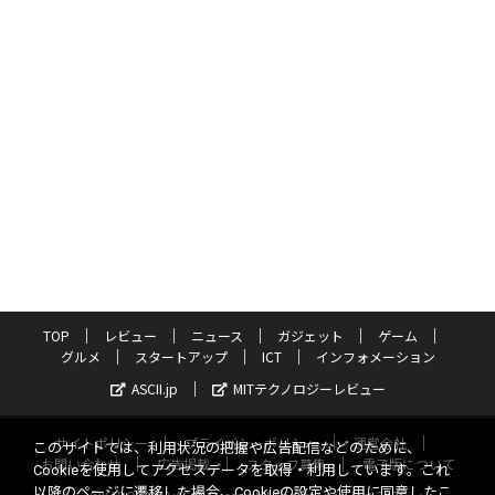
TOP
レビュー
ニュース
ガジェット
ゲーム
グルメ
スタートアップ
ICT
インフォメーション
ASCII.jp
MITテクノロジーレビュー
サイトポリシー
プライバシーポリシー
運営会社
このサイトでは、利用状況の把握や広告配信などのために、
お問い合わせ
広告掲載
スタッフ募集
電子版について
Cookieを使用してアクセスデータを取得・利用しています。これ
以降のページに遷移した場合、Cookieの設定や使用に同意したこ