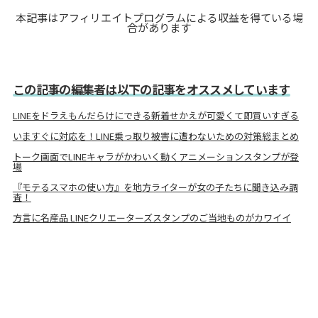
本記事はアフィリエイトプログラムによる収益を得ている場
合があります
この記事の編集者は以下の記事をオススメしています
LINEをドラえもんだらけにできる新着せかえが可愛くて即買いすぎる
いますぐに対応を！LINE乗っ取り被害に遭わないための対策総まとめ
トーク画面でLINEキャラがかわいく動くアニメーションスタンプが登
場
『モテるスマホの使い方』を地方ライターが女の子たちに聞き込み調
査！
方言に名産品 LINEクリエーターズスタンプのご当地ものがカワイイ