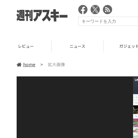
レビュー
ニュース
ガジェッ
home
>
拡大画像