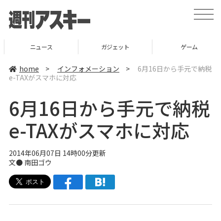
t
o
g
g
l
ニュース
ガジェット
ゲーム
e
n
a
home
>
インフォメーション
>
6月16日から手元で納税
v
e-TAXがスマホに対応
i
g
a
6月16日から手元で納税
t
i
o
e-TAXがスマホに対応
n
2014年06月07日 14時00分更新
文●
南田ゴウ