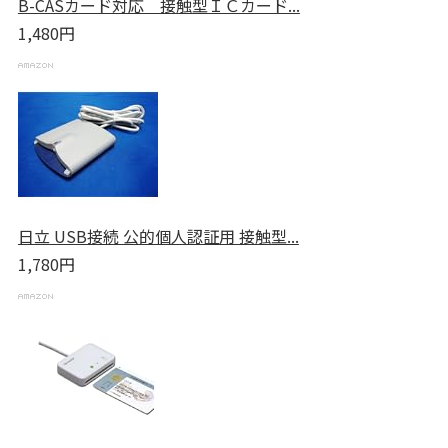
B-CASカード対応 接触型ＩＣカード...
1,480円
日立 USB接続 公的個人認証用 接触型...
1,780円