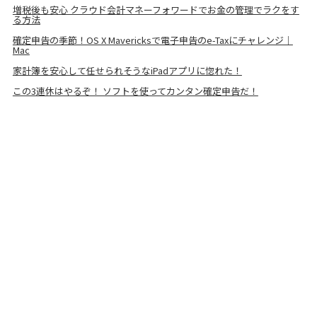
増税後も安心 クラウド会計マネーフォワードでお金の管理でラクをす
る方法
確定申告の季節！OS X Mavericksで電子申告のe-Taxにチャレンジ｜
Mac
家計簿を安心して任せられそうなiPadアプリに惚れた！
この3連休はやるぞ！ ソフトを使ってカンタン確定申告だ！