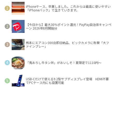
iPhoneケース、卒業しました。これからは最高に使いやすい
「iPhoneバック」で生きていきます。
【今日から】最大30％ポイント還元！PayPay自治体キャンペ
ーン 2026年8月開始分
熊本にエアコン300台即日納品、ビックカメラに称賛「大フ
ァインプレー」
「鬼おろし牛タン丼」がおいしそ！夏限定で1110円～
USB-Cだけで使える9.2型サブディスプレイ登場 HDMI不要
でPCケース内にも設置可能