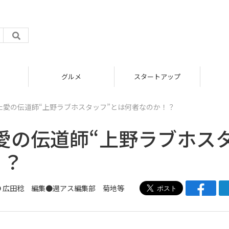
グルメ
スタートアップ
た愛の伝道師“上野ラブホスタッフ”とは何者なのか！？
愛の伝道師“上野ラブホス
！？
●
広田稔
編集●
週アス編集部 菊地等