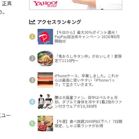
、正真
う。
アクセスランキング
【今日から】最大30％ポイント還元！
PayPay自治体キャンペーン 2026年8月
開始分
「鬼おろし牛タン丼」がおいしそ！夏限
定で1110円～
iPhoneケース、卒業しました。これか
らは最高に使いやすい「iPhoneバッ
ク」で生きていきます。
腰は大風量ファン、背中はペルチェ冷
却。ダブルで身体を冷やす1着2役のファ
ン付きウェアが10,980円
気ユー
【今週】食べ放題2000円以下へ！ 7日間
限定、しゃぶ葉ランチがお得