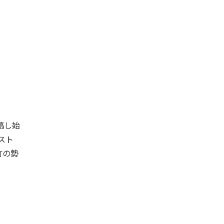
稿し始
スト
竹の勢